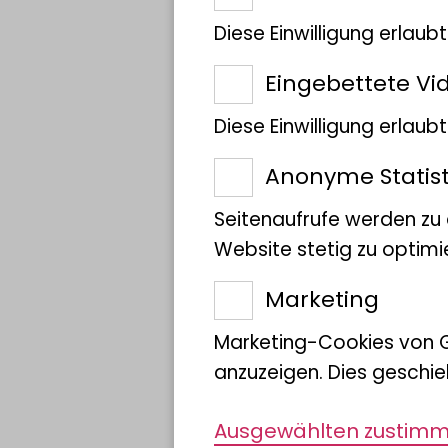
Kooperationen u
Diese Einwilligung erlaub
Lehre in Hambur
Eingebettete Vi
Diese Einwilligung erlau
Anonyme Statist
Seitenaufrufe werden zu
Website stetig zu optimi
Marketing
Marketing-Cookies von 
anzuzeigen. Dies geschie
Ausgewählten zustim