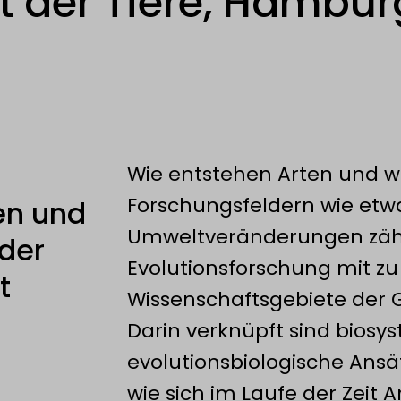
ät der Tiere, Hambur
Wie entstehen Arten und wi
Forschungsfeldern wie et
n und
Umweltveränderungen zählt
 der
Evolutionsforschung mit zu
t
Wissenschaftsgebiete der 
Darin verknüpft sind biosy
evolutionsbiologische Ansät
wie sich im Laufe der Zeit A