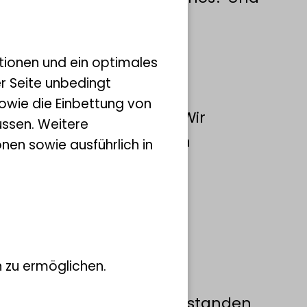
ren und so gigantische
tionen und ein optimales
ich in der Abteilung für
er Seite unbedingt
schaftshistorische
owie die Einbettung von
undlicher Sammlungen. Wir
ssen. Weitere
ich mit der zoologischen
nen sowie ausführlich in
ch mit der Genese von
engeschichte der
 zu ermöglichen.
imnischen Gastropoden bestanden