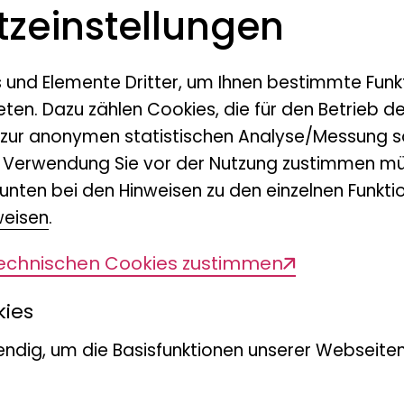
z­einstellungen
wie konnten sie sich ernäh
Körpermaße erreichen?
s und Elemente Dritter, um Ihnen bestimmte Funk
Ein weiterer Forschungsbere
eten. Dazu zählen Cookies, die für den Betrieb d
Biodiversität ist die wissen
 zur anonymen statistischen Analyse/Messung s
Kontextualisierung naturk
n Verwendung Sie vor der Nutzung zustimmen mü
beschäftigen uns vornehml
unten bei den Hinweisen zu den einzelnen Funktio
Sammlung am LIB, aber au
weisen
.
Sammlungen sowie der Ide
technischen Cookies zustimmen
Evolutionstheorie.
kies
ndig, um die Basisfunktionen unserer Webseiten
Für die Erforschung der l