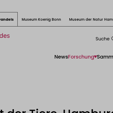
swandels
Museum Koenig Bonn
Museum der Natur Ham
Suche
News
Forschung
Samm