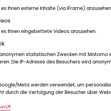
bisher mehrere Kooperatio
nd
t es Ihnen externe Inhalte (via IFrame) anzusehen
Universitäten in Thailand, 
g
deos
Dazu zählen die Indonesis
bt es Ihnen eingebettete Videos anzusehen.
(Lembaga Ilmu Pengetahuan
Department of Biology der 
ik
Pathom nahe Bangkok in Tha
 anonymen statistischen Zwecken mit Matomo e
Museum and Art Gallery Nor
eren. Die IP-Adresse des Besuchers wird anonymi
das Australian Museum in 
Zusätzlich zur Forschung is
Google/Meta werden verwendet, um personalis
Universität Hamburg im Be
ht durch die Verfolgung der Besucher über Webs
und Evolutionssystematik
beteiligt. Diverse Abschlus
men