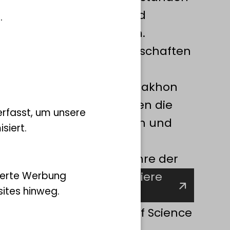
nen mit Institutionen und
.
Indonesien und Australien.
che Akademie der Wissenschaften
 Indonesia; LIPI), das
Universität Silpakorn in Nakhon
iland sowie in Australien die
rfasst, um unsere
thern Territory in Darwin und
siert.
Sydney.
t die Abteilung an der Lehre der
ierte Werbung
reich Biodiversität der Tiere
ites hinweg.
sarbeiten vom Bachelor of Science