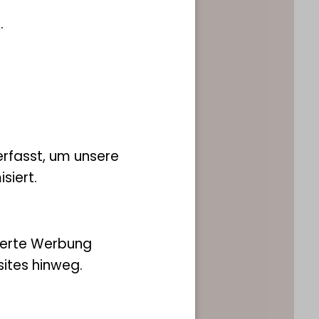
lin Engelkes
.
ng Morphologielabor
40 238317 624
.engelkes@leibniz-lib.de
rfasst, um unsere
siert.
ierte Werbung
ites hinweg.