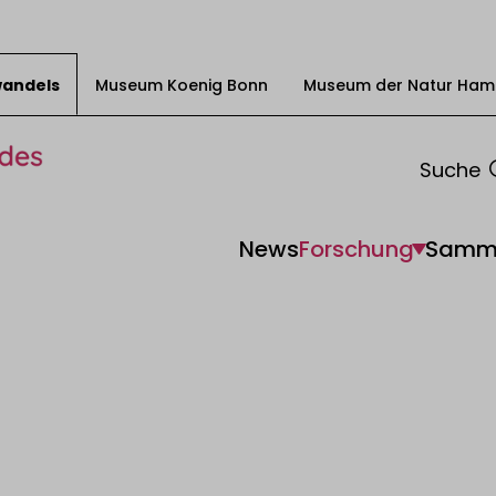
swandels
Museum Koenig Bonn
Museum der Natur Ham
Suche
News
Forschung
Samm