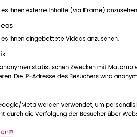
Dr. Karo
t es Ihnen externe Inhalte (via IFrame) anzusehen
Leitu
deos
Tel.:
+49 
bt es Ihnen eingebettete Videos anzusehen.
E-Mail:
k
ik
 anonymen statistischen Zwecken mit Matomo e
eren. Die IP-Adresse des Besuchers wird anonymi
Google/Meta werden verwendet, um personalis
ht durch die Verfolgung der Besucher über Webs
men