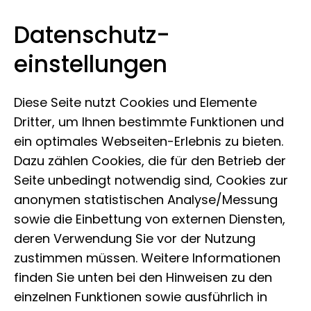
Datenschutz­
Leibniz-Institut zur Analyse des
Zum Inhalt springen
einstellungen
Biodiversitätswandels
Diese Seite nutzt Cookies und Elemente
Dritter, um Ihnen bestimmte Funktionen und
ein optimales Webseiten-Erlebnis zu bieten.
Röntgenanlage
Dazu zählen Cookies, die für den Betrieb der
Seite unbedingt notwendig sind, Cookies zur
anonymen statistischen Analyse/Messung
Was ist Röntgen?
sowie die Einbettung von externen Diensten,
deren Verwendung Sie vor der Nutzung
Röntgen ist ein Bildgebendes Verfahren,
zustimmen müssen. Weitere Informationen
bei dem Körper mittels
finden Sie unten bei den Hinweisen zu den
einzelnen Funktionen sowie ausführlich in
elektromagnetischer Wellen einer