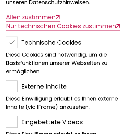
unseren
Datenschutzhinweisen
.
bestimmten Energie
(Röntgenstrahlung) durchleuchtet
Allen zustimmen
werden. Das Verfahren wird in der
Nur technischen Cookies zustimmen
Medizin seit langem eingesetzt, um
Technische Cookies
Knochen und deren Brüche
darzustellen.
Diese Cookies sind notwendig, um die
Basisfunktionen unserer Webseiten zu
ermöglichen.
Externe Inhalte
Diese Einwilligung erlaubt es Ihnen externe
Inhalte (via IFrame) anzusehen.
Eingebettete Videos