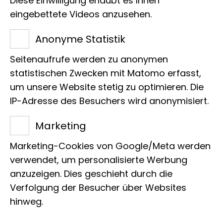
Diese Einwilligung erlaubt es Ihnen
„bekleideten“ Fluginsekten haben
eingebettete Videos anzusehen.
entweder Schuppen (Schmetterlinge
Anonyme Statistik
und Nachtfalter) oder Haare
Seitenaufrufe werden zu anonymen
(Köcherfliegen) auf ihren Flügeln.
statistischen Zwecken mit Matomo erfasst,
Zum Personal der Sektion gehören zwei
um unsere Website stetig zu optimieren. Die
Technische Assistenten, sechs
IP-Adresse des Besuchers wird anonymisiert.
studentische Hilfskräfte, zwei Bachelor-
Marketing
Studenten und ein Freiwilliger. Die
studentischen Hilfskräfte sind
Marketing-Cookies von Google/Meta werden
hauptsächlich mit der Organisation der
verwendet, um personalisierte Werbung
Sammlungen und der Digitalisierung
anzuzeigen. Dies geschieht durch die
Verfolgung der Besucher über Websites
der Exemplare beschäftigt,
hinweg.
einschließlich der Bilder von 5.000
Exemplaren aus Thailand, die vorläufig