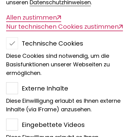
unseren
Datenschutzhinweisen
.
Über die Sammlung
Allen zustimmen
Nur technischen Cookies zustimmen
Die Abteilung Lepidoptera und
Trichoptera ist Teil der
Technische Cookies
Holometabolischen Sammlung des
Diese Cookies sind notwendig, um die
Museums der Natur in Hamburg. Sie
Basisfunktionen unserer Webseiten zu
umfasst die Sammlung der
ermöglichen.
Schmetterlinge und Nachtfalter sowie
die Sammlung der Köcherfliegen, zwei
Externe Inhalte
Gruppen von Fluginsekten, die einen
Diese Einwilligung erlaubt es Ihnen externe
gemeinsamen Vorfahren aus der Zeit
Inhalte (via IFrame) anzusehen.
um 230 Millionen Jahren haben. Die
Eingebettete Videos
beiden Ordnungen bilden die
Amphiesmenoptera. Diese