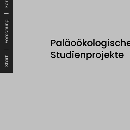
Forschung
Paläoökologisch
Studienprojekte
Start