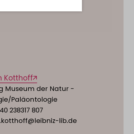
ch Kotthoff
ng Museum der Natur -
gie/Paläontologie
40 238317 807
.kotthoff@leibniz-lib.de