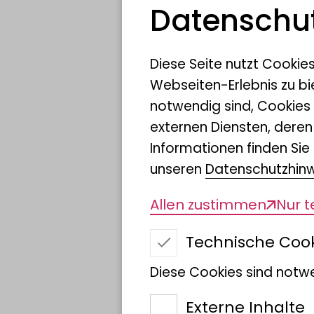
Datenschut
Beschreibun
Diese Seite nutzt Cookie
Webseiten-Erlebnis zu bi
notwendig sind, Cookies
Auf Expedition u
externen Diensten, dere
Informationen finden Sie 
Welt mit der „Rur
unseren
Datenschutzhin
Allen zustimmen
Nur 
Technische Coo
Diese Cookies sind notwe
Externe Inhalte