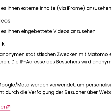
Aufzeichnungen. Im Projek
t es Ihnen externe Inhalte (via IFrame) anzusehen
Tagebücher, Manuskripte s
kulturwissenschaftlichen E
deos
Damit intendiert das Forsc
bt es Ihnen eingebettete Videos anzusehen.
(Wieder-)Entdeckung eines 
ik
Doppelprofession sowie al
 anonymen statistischen Zwecken mit Matomo e
zwischen Literatur und Na
eren. Die IP-Adresse des Besuchers wird anonymi
wahrgenommen wurde.
Google/Meta werden verwendet, um personalis
ht durch die Verfolgung der Besucher über Webs
Chamisso zählt zu den sch
kanonisierten Autoren der 
s
men