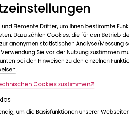
z­einstellungen
g
s und Elemente Dritter, um Ihnen bestimmte Funk
eten. Dazu zählen Cookies, die für den Betrieb d
 zur anonymen statistischen Analyse/Messung s
m die
Im August 1815 brach der D
n Verwendung Sie vor der Nutzung zustimmen mü
unten bei den Hinweisen zu den einzelnen Funktio
von Chamisso (1781-1838) zu
ik“
weisen
.
Welt auf dem russischen Schi
über den Atlantik in den Pa
technischen Cookies zustimmen
Asiens und Amerikas und in 
kies
Zum Jubiläum der Reise von 
ndig, um die Basisfunktionen unserer Webseiten
dieses interdisziplinäre Fo
Erschließung und Analyse 