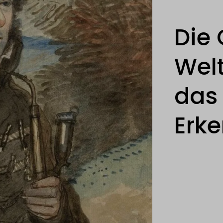
Die
Wel
das 
Erke