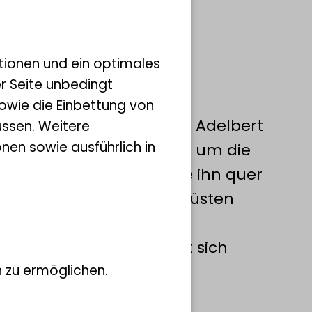
tionen und ein optimales
er Seite unbedingt
owie die Einbettung von
ichter und Naturforscher Adelbert
ssen. Weitere
nen sowie ausführlich in
 einer dreijährigen Reise um die
ff „Rurik“ auf. Sie führte ihn quer
zifischen Ozean, an die Küsten
die Arktis.
1815 bis 1818 beschäftigt sich
 zu ermöglichen.
rschungsprojekt mit der
der dabei entstandenen