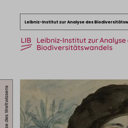
Leibniz-Institut zur Analyse des Biodiversität
Zum Inhalt springen
Start
News
Die Genese des Weltwissens
Forschung
Sammlungen
Veranstaltungen
Über das LIB