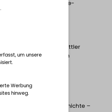
t werden Chamissos Reise-
.
owie seine natur- und
rkenntnisse untersucht.
hungsprojekt die
Autors, der mit seiner
s Grenzgänger und Vermittler
rfasst, um unsere
turforschung bisher kaum
siert.
ierte Werbung
ites hinweg.
on im 19. Jahrhundert
deutschen Literaturgeschichte –