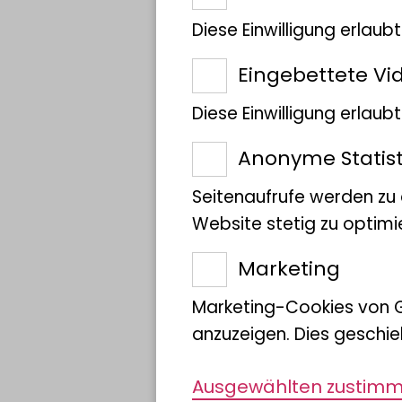
Diese Einwilligung erlaub
Eingebettete Vi
Diese Einwilligung erlau
Anonyme Statist
Seitenaufrufe werden zu
Website stetig zu optimi
Marketing
Marketing-Cookies von 
anzuzeigen. Dies geschie
Chamissos
Handschriften al
Ausgewählten zustim