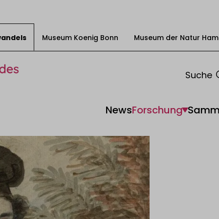
swandels
Museum Koenig Bonn
Museum der Natur Ham
Suche
News
Forschung
Samm