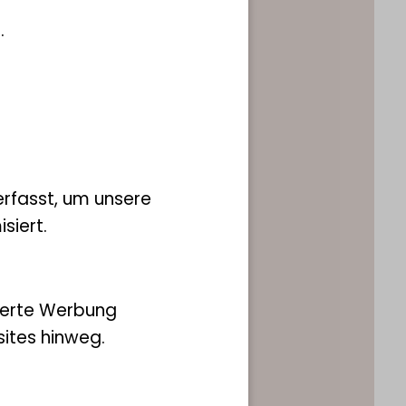
.
rfasst, um unsere
siert.
. Bernhard Hausdorf
g Sektion Mollusca
ierte Werbung
40 238317 617
ites hinweg.
.hausdorf@leibniz-lib.de