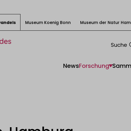
swandels
Museum Koenig Bonn
Museum der Natur Ham
Suche
News
Forschung
Samm