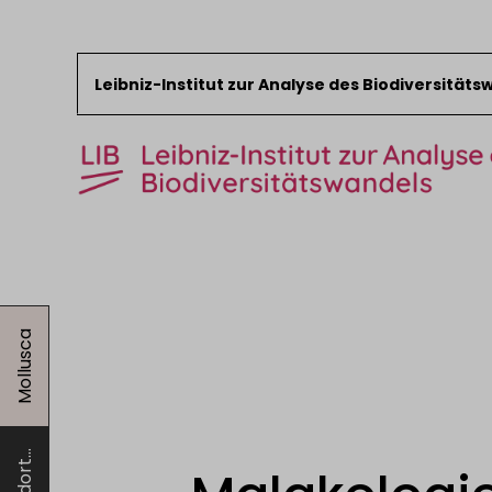
Leibniz-Institut zur Analyse des Biodiversität
Zum Inhalt springen
Start
News
Mollusca
Forschung
Sammlungen
Veranstaltungen
Über das LIB
Standort...