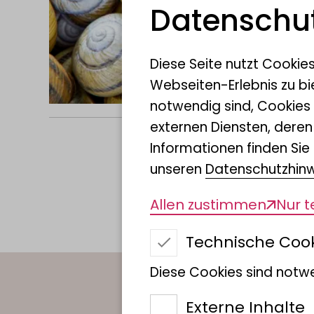
Datenschut
Diese Seite nutzt Cookie
Webseiten-Erlebnis zu bi
notwendig sind, Cookies
externen Diensten, dere
Informationen finden Sie 
unseren
Datenschutzhin
Allen zustimmen
Nur 
Technische Coo
Diese Cookies sind notwe
Ansprechper
Externe Inhalte