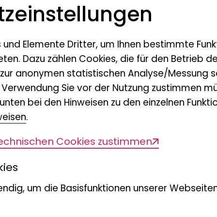
z­einstellungen
s und Elemente Dritter, um Ihnen bestimmte Funk
eten. Dazu zählen Cookies, die für den Betrieb d
 zur anonymen statistischen Analyse/Messung s
n Verwendung Sie vor der Nutzung zustimmen mü
unten bei den Hinweisen zu den einzelnen Funktio
weisen
.
technischen Cookies zustimmen
kies
ndig, um die Basisfunktionen unserer Webseiten
son