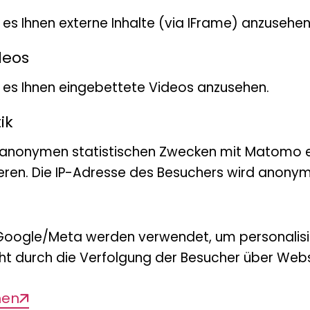
t es Ihnen externe Inhalte (via IFrame) anzusehen
deos
bt es Ihnen eingebettete Videos anzusehen.
ik
 anonymen statistischen Zwecken mit Matomo e
eren. Die IP-Adresse des Besuchers wird anonymi
Prof. Dr
Leitun
Google/Meta werden verwendet, um personalis
Tel.:
+49 
ht durch die Verfolgung der Besucher über Webs
E-Mail:
b
men