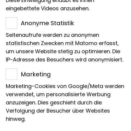
Diese Einwilligung erlaubt es Ihnen
eingebettete Videos anzusehen.
Anonyme Statistik
Titel des Projekts
Analyse der Veränderungen von
Seitenaufrufe werden zu anonymen
statistischen Zwecken mit Matomo erfasst,
Insektengemeinschaften in Gewässern
um unsere Website stetig zu optimieren. Die
Hamburgs (gefördert durch die
IP-Adresse des Besuchers wird anonymisiert.
Volkswagen-Stiftung)
Marketing
Leitung
Marketing-Cookies von Google/Meta werden
Prof. Dr. Matthias Glaubrecht, Dr. Simon
verwendet, um personalisierte Werbung
Bober, Dr. Martin Kubiak
anzuzeigen. Dies geschieht durch die
Verfolgung der Besucher über Websites
hinweg.
Org. Einordnung