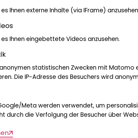
Veränderung bewirkt – dur
t es Ihnen externe Inhalte (via IFrame) anzusehen
Naturwissenschaften nicht n
deos
bestimmende Einflussgröß
Evolutionsfaktoren, die For
bt es Ihnen eingebettete Videos anzusehen.
bestimmen, in der Naturku
ik
gewonnen.
 anonymen statistischen Zwecken mit Matomo e
Mehrfach wurde die Biolog
eren. Die IP-Adresse des Besuchers wird anonymi
argumentativ untermauert –
Grundlagen nicht reduziert
Unter der Prämisse, durchgä
Google/Meta werden verwendet, um personalis
lassen sich für die Biologie
ht durch die Verfolgung der Besucher über Webs
Weise charakterisieren.
men
Die Vorstellungen zur Wirk