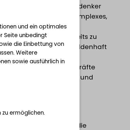
Pflanzengeografie und Vordenker
tete die Natur als ein komplexes,
erselles Gesetz der Natur
tionen und ein optimales
er Seite unbedingt
nicht. Als Forscher bereits zu
owie die Einbettung von
t ihn die Nachwelt oft heldenhaft
ssen. Weitere
nen sowie ausführlich in
es Denkens waren Naturkräfte
Gleichgewicht, Ästhetik und
 diesem Zusammenhang:
 zu ermöglichen.
verstanden als Ursache, die