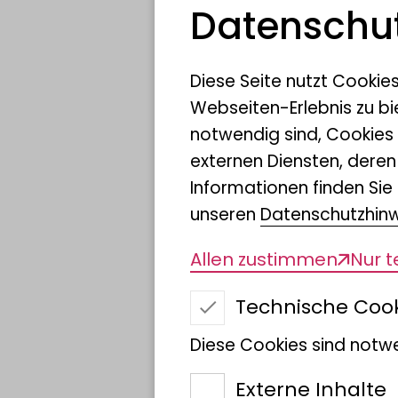
Datenschut
Diese Seite nutzt Cookie
Webseiten-Erlebnis zu bi
notwendig sind, Cookies
externen Diensten, dere
Informationen finden Sie 
unseren
Datenschutzhin
Allen zustimmen
Nur 
Technische Coo
Diese Cookies sind notwe
Welche Kräfte li
Externe Inhalte