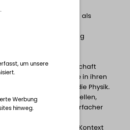
chziehen im Bereich der
.
ur die Physik. Sie haben als
en beziehungsweise
m, Vielfalt und Verbreitung
nde allmählich Kontur
rfasst, um unsere
ie als autonome Wissenschaft
siert.
 eine Wissenschaft, die in ihren
 werden kann etwa auf die Physik.
ngige Leitlinien darzustellen,
ierte Werbung
 essentielle Kräfte in mehrfacher
ites hinweg.
ung von Naturkräften im Kontext