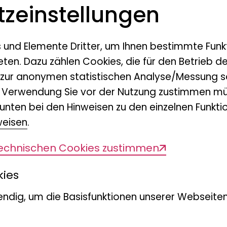
z­einstellungen
Er gilt als Begründer der 
der Ökologie – und betrach
vernetztes System. Ein univ
s und Elemente Dritter, um Ihnen bestimmte Funk
eten. Dazu zählen Cookies, die für den Betrieb d
entdeckte Humboldt jedoch 
 zur anonymen statistischen Analyse/Messung s
Lebzeiten eine Legende, ha
n Verwendung Sie vor der Nutzung zustimmen mü
überhöht.
unten bei den Hinweisen zu den einzelnen Funktio
Ein zentrales Element sein
weisen
.
und Kosmos, Harmonie und 
technischen Cookies zustimmen
Schönheit. Wir fragen in
kies
ndig, um die Basisfunktionen unserer Webseiten
egen
Vorstellungen von Kraft – 