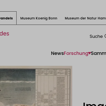
swandels
Museum Koenig Bonn
Museum der Natur Ham
Suche
News
Forschung
Samm