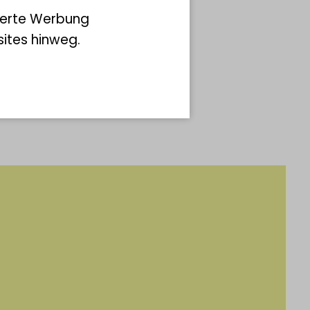
ierte Werbung
nsatz
ites hinweg.
ht