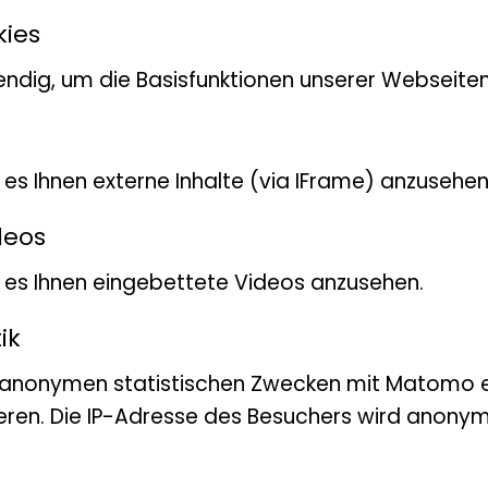
electron microscope (ESEM), bei dem s
kies
der Elektronenstrahl erzeugt wird in ei
ährend die Probenkammer und der Det
ndig, um die Basisfunktionen unserer Webseiten
en. Daher können auch nicht-vakuumst
Proben (Museumsmaterial) untersucht w
t es Ihnen externe Inhalte (via IFrame) anzusehen
ben stehen ein Leica EM CPD300 Kritisc
deos
Cressington 108Auto sputter coater zur
bt es Ihnen eingebettete Videos anzusehen.
ik
 anonymen statistischen Zwecken mit Matomo e
eren. Die IP-Adresse des Besuchers wird anonymi
asterelektronenmikroskop am