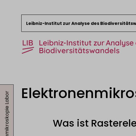
Leibniz-Institut zur Analyse des Biodiversität
Zum Inhalt springen
Start
News
Elektronenmikro
Elektronenmikroskopie Labor
Forschung
Sammlungen
Veranstaltungen
Was ist Rasterel
Über das LIB