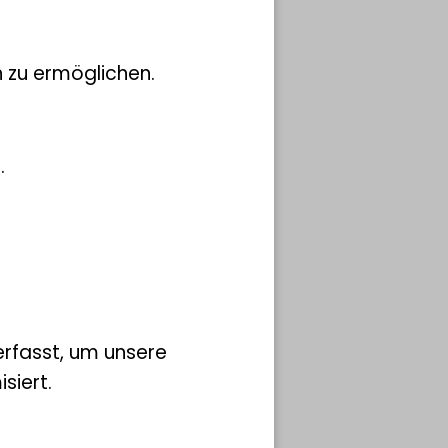
ich
nem
ektor
 zu ermöglichen.
abile
erden.
.
h-
rfasst, um unsere
siert.
 LIB eingesetzt?