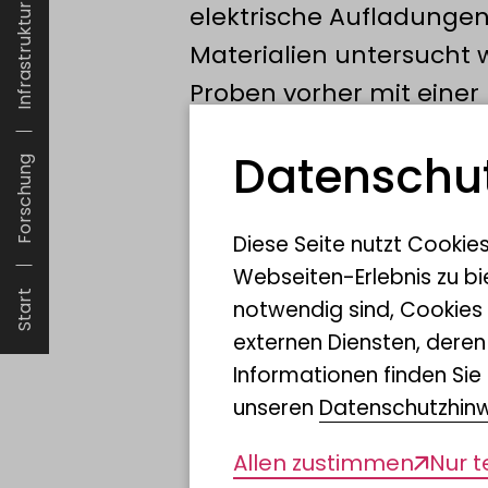
elektrische Aufladungen
Infrastruktur
Materialien untersucht
Proben vorher mit eine
Gold) versehen (sputter
Datenschut
Forschung
Diese Seite nutzt Cookie
Welche Ausrüstun
Webseiten-Erlebnis zu bi
Start
notwendig sind, Cookies
externen Diensten, dere
Informationen finden Sie 
unseren
Datenschutzhin
Das LIB verfügt über ein
Elektronenmikroskop. D
Allen zustimmen
Nur 