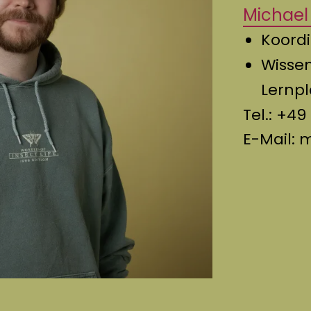
Michael 
Koordi
Wissen
Lernp
Tel.:
+49 
E-Mail:
m