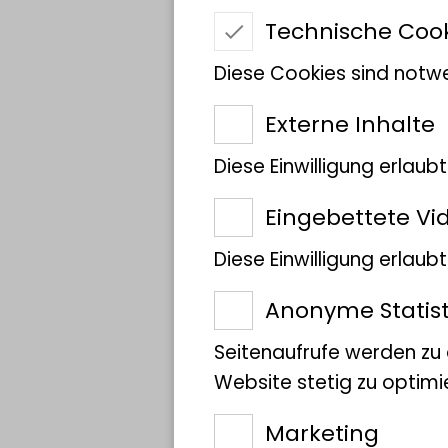
environmental scanning 
Technische Coo
nur der Bereich, in dem 
Hochvakuum befindet w
Diese Cookies sind notwe
in Niedervakuum befind
Externe Inhalte
bzw. nicht vergoldete 
Diese Einwilligung erlaub
Zum Vorbereiten der Pro
Eingebettete Vi
Punkt Trockner und ein 
Diese Einwilligung erlau
Verfügung.
Anonyme Statist
Seitenaufrufe werden zu
Website stetig zu optimi
Wofür wird das R
Marketing