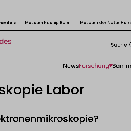
swandels
Museum Koenig Bonn
Museum der Natur Ham
Suche
News
Forschung
Samm
skopie Labor
ektronenmikroskopie?