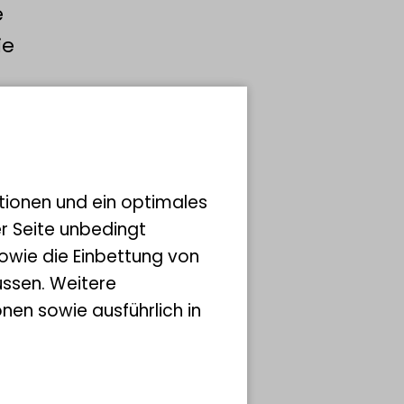
e
ie
tionen und ein optimales
er Seite unbedingt
owie die Einbettung von
ssen. Weitere
nen sowie ausführlich in
n