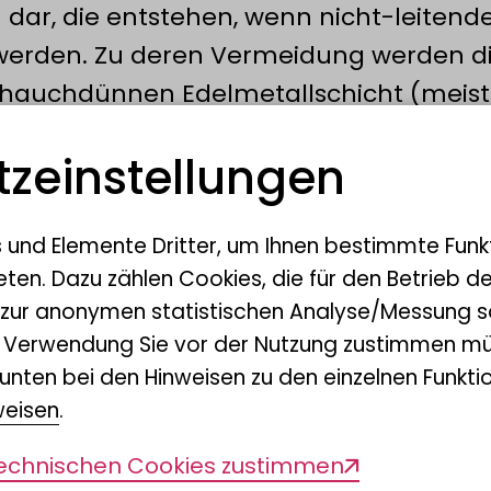
 dar, die entstehen, wenn nicht-leitend
 werden. Zu deren Vermeidung werden d
r hauchdünnen Edelmetallschicht (meist
 coating).
z­einstellungen
s und Elemente Dritter, um Ihnen bestimmte Funk
g ist am LIB vorhanden?
eten. Dazu zählen Cookies, die für den Betrieb d
 zur anonymen statistischen Analyse/Messung s
n Verwendung Sie vor der Nutzung zustimmen mü
unten bei den Hinweisen zu den einzelnen Funktio
weisen
.
 Zeiss Gemini Sigma 300 VP
abei handelt es sich um ein sogenannte
technischen Cookies zustimmen