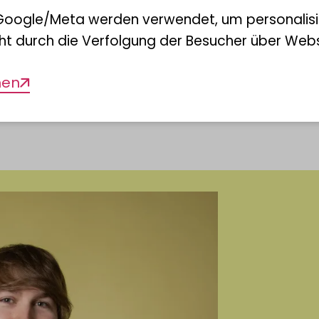
Google/Meta werden verwendet, um personalis
ion und Beschreibung benutzt. Im Gege
ht durch die Verfolgung der Besucher über Webs
nen weit höhere Vergrößerungen erreic
men
ersuchung der Ultrastruktur erlaubt.