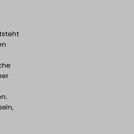
tsteht
en
e
che
ner
n.
ein,