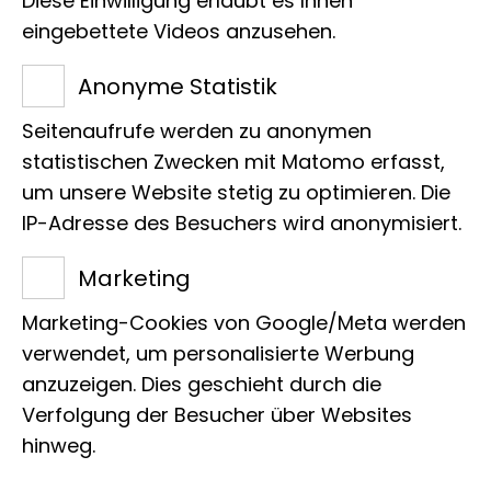
Diese Einwilligung erlaubt es Ihnen
Adenauerallee 127
eingebettete Videos anzusehen.
53113 Bonn
Tel.:
+49 228 9122 307
Anonyme Statistik
E-Mail:
k.meusemann@leibniz-lib.de
Seitenaufrufe werden zu anonymen
statistischen Zwecken mit Matomo erfasst,
um unsere Website stetig zu optimieren. Die
IP-Adresse des Besuchers wird anonymisiert.
Marketing
Profil
Marketing-Cookies von Google/Meta werden
verwendet, um personalisierte Werbung
anzuzeigen. Dies geschieht durch die
Verfolgung der Besucher über Websites
hinweg.
Aufgabenbereiche