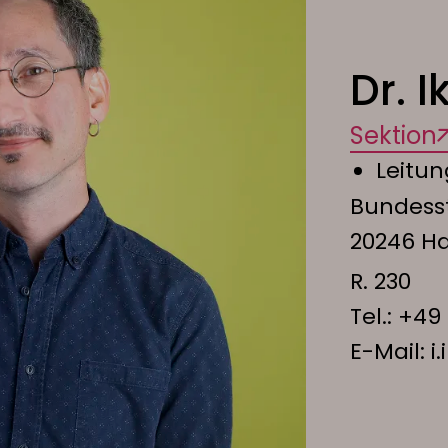
Dr. I
Sektion
Leitu
Bundess
20246 H
R. 230
Tel.:
+49 
E-Mail:
i