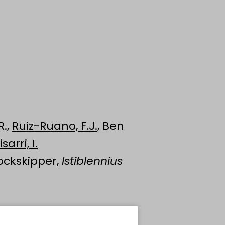
R.,
Ruiz-Ruano, F.J.
, Ben
isarri, I.
ockskipper,
Istiblennius