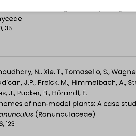
unveil a recent origin of morphological
hyceae
0, 35
houdhary, N., Xie, T., Tomasello, S., Wagner,
adican, J.P., Preick, M., Himmelbach, A., Ste
es, J., Pucker, B., Hörandl, E.
omes of non‐model plants: A case study
anunculus
(Ranunculaceae)
6, 123