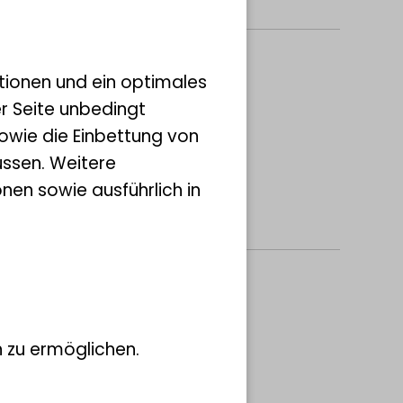
tionen und ein optimales
enomic Dataset
er Seite unbedingt
owie die Einbettung von
ssen. Weitere
nen sowie ausführlich in
, A., ROTHE, L.,
 zu ermöglichen.
the BLAST+ program for