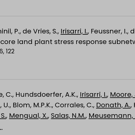
il, P., de Vries, S.,
Irisarri, I.
, Feussner, I., d
f core land plant stress response subnet
6, 122
e, C., Hundsdoerfer, A.K.,
Irisarri, I.
,
Moore, 
, U., Blom, M.P.K., Corrales, C.,
Donath, A.
,
S.
,
Mengual, X.
,
Salas, N.M.
,
Meusemann, 
gwart, J.D., Silva-Brandão, K.L., Simões, M.,
.