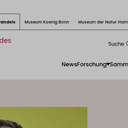
swandels
Museum Koenig Bonn
Museum der Natur Ham
Suche
News
Forschung
Samm