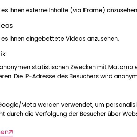
t es Ihnen externe Inhalte (via IFrame) anzusehen
deos
bt es Ihnen eingebettete Videos anzusehen.
froy, K., Bonacolta, A.M., del Campo, J.,
Irisa
ik
e-scale genome assembly of the redlip
 anonymen statistischen Zwecken mit Matomo e
macclurei
(Blenniidae)
eren. Die IP-Adresse des Besuchers wird anonymi
nd Evolution
Google/Meta werden verwendet, um personalis
ht durch die Verfolgung der Besucher über Webs
M.J., Darienko, T., de Vries, S., Delwiche, C.
men
old, T., de Vries, J.