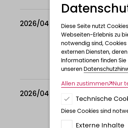
Datenschut
2026/04
Muñoz-Sánchez
Diese Seite nutzt Cookie
Stitch or Clus
Webseiten-Erlebnis zu bi
Assembly Strate
notwendig sind, Cookies
externen Diensten, dere
Bulletin of the Soc
Informationen finden Sie 
https://doi.org/
unseren
Datenschutzhin
Allen zustimmen
Nur 
2026/04
VENCES, M., PAT
Technische Coo
PETZOLD, A., SCH
Diese Cookies sind notwe
BlasTax—a user
molecular ta
Externe Inhalte