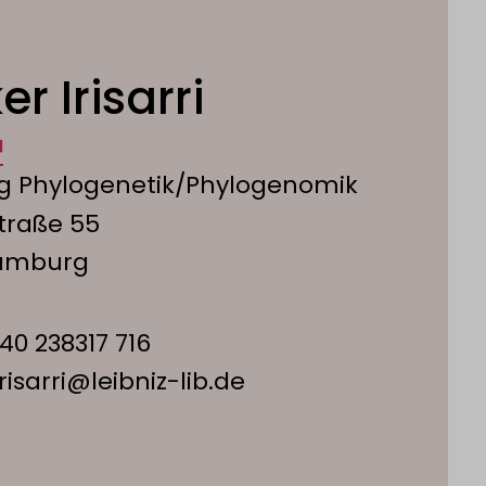
ker Irisarri
ng Phylogenetik/Phylogenomik
traße 55
amburg
40 238317 716
.irisarri@leibniz-lib.de