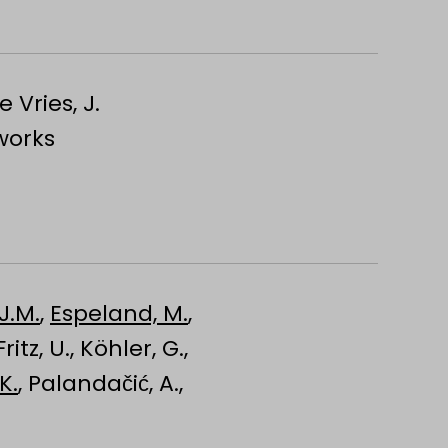
e Vries, J.
works
J.M.
,
Espeland, M.
,
 Fritz, U., Köhler, G.,
K.
, Palandačić, A.,
Stange, M.
,
Suh, A.
,