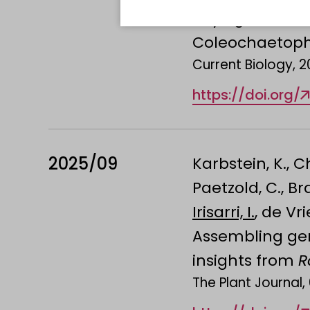
Phylogenomics 
Coleochaetop
Current Biology, 2
https://doi.org/
2025/09
Karbstein, K., C
Paetzold, C., Br
Irisarri, I.
, de Vri
Assembling gen
insights from
R
The Plant Journal, 