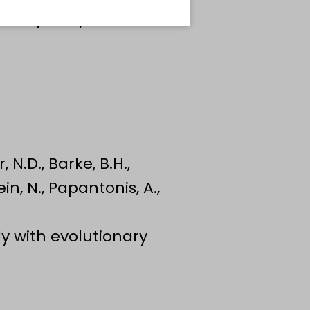
 complexity in
 N.D., Barke, B.H.,
in, N., Papantonis, A.,
 with evolutionary