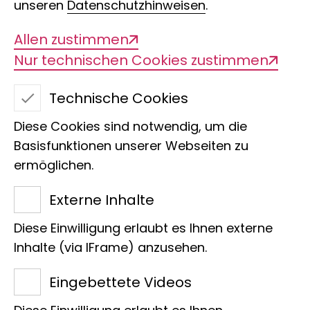
unseren
Datenschutzhinweisen
.
Allen zustimmen
Nur technischen Cookies zustimmen
Technische Cookies
Diese Cookies sind notwendig, um die
Basisfunktionen unserer Webseiten zu
ermöglichen.
Elicio Eladio Tapia
Externe Inhalte
Caisaguano
Diese Einwilligung erlaubt es Ihnen externe
Sektion
Inhalte (via IFrame) anzusehen.
Technische Assistenz
Eingebettete Videos
Martin-Luther-King-Platz 3