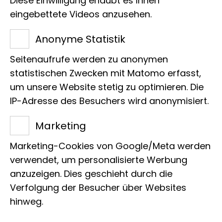
Diese Einwilligung erlaubt es Ihnen
20146 Hamburg
eingebettete Videos anzusehen.
R-358
Anonyme Statistik
Tel.:
+49 40 238317 645
E-Mail:
e.tapia@leibniz-lib.de
Seitenaufrufe werden zu anonymen
statistischen Zwecken mit Matomo erfasst,
um unsere Website stetig zu optimieren. Die
IP-Adresse des Besuchers wird anonymisiert.
Marketing
Projekte
Marketing-Cookies von Google/Meta werden
verwendet, um personalisierte Werbung
anzuzeigen. Dies geschieht durch die
Verfolgung der Besucher über Websites
hinweg.