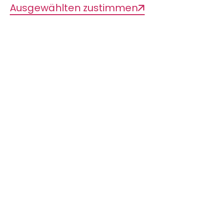
Ausgewählten zustimmen
Systematik, Verbreitung und Ökologie
von Landschnecken in Ecuador
Leitung: Prof. Dr. Bernhard Hausdorf