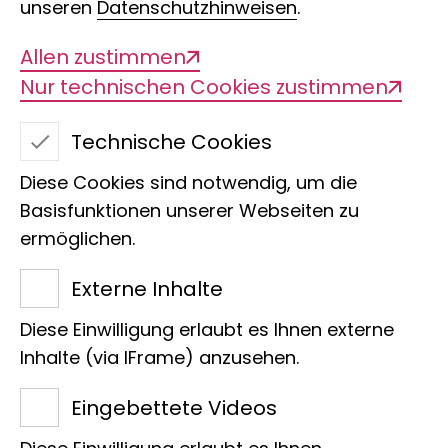
unseren
Datenschutzhinweisen
.
Teilnahmewettbewerb oder einer
Verhandlungsvergabe ohne
Allen zustimmen
Teilnahmewettbewerb für die Dauer von
Nur technischen Cookies zustimmen
drei Monaten über jeden so
vergebenen Auftrag ab einem
Technische Cookies
Auftragswert von 25.000 Euro ohne
Diese Cookies sind notwendig, um die
Umsatzsteuer. Grundlage für diese
Basisfunktionen unserer Webseiten zu
Veröffentlichung ist § 30 UVgO.
ermöglichen.
Externe Inhalte
Diese Einwilligung erlaubt es Ihnen externe
Inhalte (via IFrame) anzusehen.
Diese Seite teilen
Eingebettete Videos