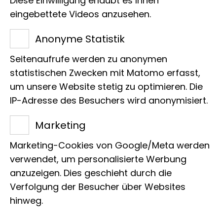
Diese Einwilligung erlaubt es Ihnen
eingebettete Videos anzusehen.
IMMER AUF DEM
Anonyme Statistik
NEUESTEN LIB-STAND
Seitenaufrufe werden zu anonymen
statistischen Zwecken mit Matomo erfasst,
SEIN?
um unsere Website stetig zu optimieren. Die
IP-Adresse des Besuchers wird anonymisiert.
Mit unserem Newsletter kein
Marketing
Problem. Melden Sie sich hier
Marketing-Cookies von Google/Meta werden
an!
verwendet, um personalisierte Werbung
anzuzeigen. Dies geschieht durch die
Verfolgung der Besucher über Websites
Newsletter abonnieren
hinweg.