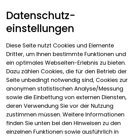
Datenschutz­
Leibniz-Institut zur Analyse des
Zum Inhalt springen
einstellungen
Biodiversitätswandels
Diese Seite nutzt Cookies und Elemente
Dritter, um Ihnen bestimmte Funktionen und
ein optimales Webseiten-Erlebnis zu bieten.
Vergaben
Dazu zählen Cookies, die für den Betrieb der
Seite unbedingt notwendig sind, Cookies zur
anonymen statistischen Analyse/Messung
sowie die Einbettung von externen Diensten,
Das Leibniz-Institut zur Analyse des
deren Verwendung Sie vor der Nutzung
Biodiversitätswandels (LIB) informiert
zustimmen müssen. Weitere Informationen
nach der Durchführung einer
finden Sie unten bei den Hinweisen zu den
Beschränkten Ausschreibung ohne
einzelnen Funktionen sowie ausführlich in