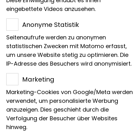
53113 Bonn
Diese Einwilligung erlaubt es Ihnen
eingebettete Videos anzusehen.
Tel.:
+49 228 9122 253
E-Mail:
m.gabelaia@leibniz-lib.de
Anonyme Statistik
Seitenaufrufe werden zu anonymen
statistischen Zwecken mit Matomo erfasst,
um unsere Website stetig zu optimieren. Die
IP-Adresse des Besuchers wird anonymisiert.
Projekte
Marketing
Marketing-Cookies von Google/Meta werden
verwendet, um personalisierte Werbung
Zur Zeit liegen keine Projekte vor
anzuzeigen. Dies geschieht durch die
Verfolgung der Besucher über Websites
hinweg.
Publikationen