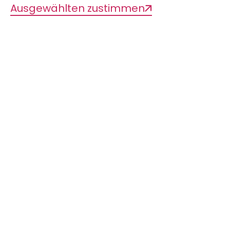
Ausgewählten zustimmen
2026/03
Gabelaia, M.
, Tarkhnishvili, D.,
Adriaens, D., Ginal, P.,
Misof, B.
, Wipfler, B.
Climate-Correlated Phenotypes in
Caucasian Rock Lizards (Squamata:
Lacertidae)
Herpetologica, 1, 82
https://doi.org/
2026/01