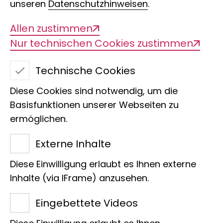
unseren
Datenschutzhinweisen
.
Allen zustimmen
Nur technischen Cookies zustimmen
Technische Cookies
Diese Cookies sind notwendig, um die
Basisfunktionen unserer Webseiten zu
ermöglichen.
Dr. Mariam Gabelaia
Externe Inhalte
Sektion
Diese Einwilligung erlaubt es Ihnen externe
Postdoktorandin Morphologielabor
Inhalte (via IFrame) anzusehen.
Villa
Eingebettete Videos
Adenauerallee 160