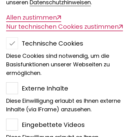
unseren
Datenschutzhinweisen
.
Allen zustimmen
Nur technischen Cookies zustimmen
Technische Cookies
Diese Cookies sind notwendig, um die
Basisfunktionen unserer Webseiten zu
ermöglichen.
Dr. Letha Louisiana
Externe Inhalte
Wantania
Diese Einwilligung erlaubt es Ihnen externe
Sektion
Inhalte (via IFrame) anzusehen.
Postdoktorandin
Eingebettete Videos
Margarethe Koenig Synapse