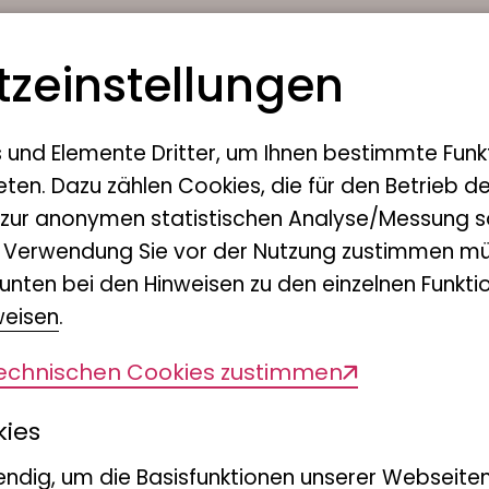
z­einstellungen
Jose
Perso
s und Elemente Dritter, um Ihnen bestimmte Funk
eten. Dazu zählen Cookies, die für den Betrieb d
Raiffeis
 zur anonymen statistischen Analyse/Messung s
Adenauer
n Verwendung Sie vor der Nutzung zustimmen mü
53113 Bo
unten bei den Hinweisen zu den einzelnen Funktio
Tel.:
+49 
weisen
.
E-Mail:
technischen Cookies zustimmen
personal
kies
ndig, um die Basisfunktionen unserer Webseiten