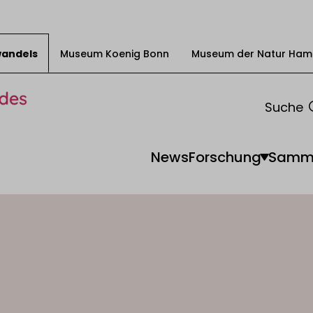
swandels
Museum Koenig Bonn
Museum der Natur Ham
Suche
News
Forschung
Samm