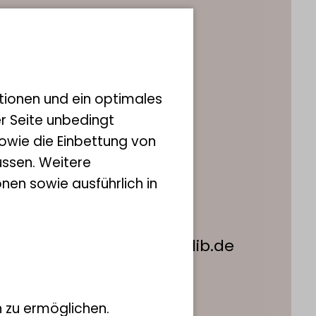
fine Winkels
naladministration
tionen und ein optimales
er Seite unbedingt
enhaus
owie die Einbettung von
allee 127
ssen. Weitere
nn
nen sowie ausführlich in
228 9122 192
administration@leibniz-lib.de
 zu ermöglichen.