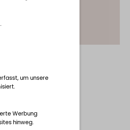
.
rfasst, um unsere
siert.
ierte Werbung
ites hinweg.