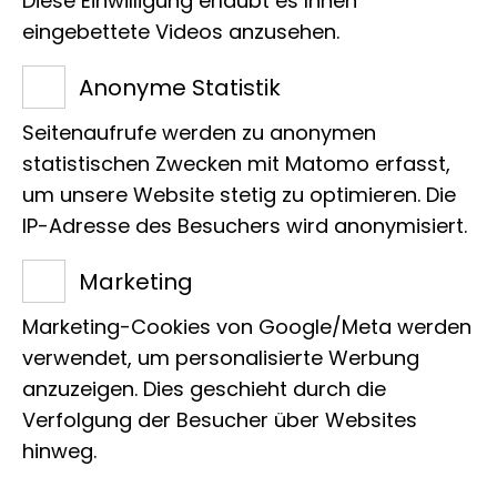
Diese Einwilligung erlaubt es Ihnen
eingebettete Videos anzusehen.
Anonyme Statistik
Titel des Projekts
Zusammensetzung der Gemeinschaft
Seitenaufrufe werden zu anonymen
statistischen Zwecken mit Matomo erfasst,
und Koexistenz der Arten in den
um unsere Website stetig zu optimieren. Die
Fließgewässern von Sulawesi
IP-Adresse des Besuchers wird anonymisiert.
Leitung
Marketing
Fabian Herder
Marketing-Cookies von Google/Meta werden
verwendet, um personalisierte Werbung
anzuzeigen. Dies geschieht durch die
Verfolgung der Besucher über Websites
hinweg.