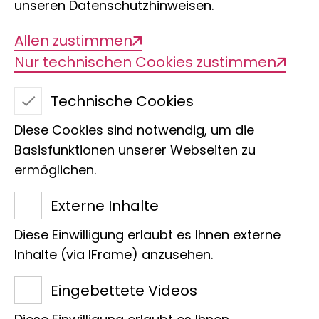
unseren
Datenschutzhinweisen
.
Allen zustimmen
Nur technischen Cookies zustimmen
Zusammensetzung
Technische Cookies
der Gemeinschaft und
Diese Cookies sind notwendig, um die
Koexistenz der Arten
Basisfunktionen unserer Webseiten zu
ermöglichen.
in den Fließgewässern
Externe Inhalte
von Sulawesi
Diese Einwilligung erlaubt es Ihnen externe
Inhalte (via IFrame) anzusehen.
Eingebettete Videos