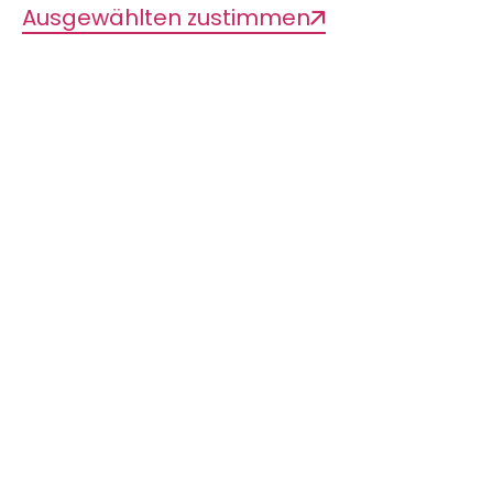
Ausgewählten zustimmen
Beschreibung
Analyse der Ichthyofauna
Sulawesis zum Schutz des
gefährdeten Ökosystems
Die Wallacea beherbergt eine
einzigartige und weitgehend
endemische Tierfauna mit einem hohen
Grad an Endemismus. Die Ichthyofauna