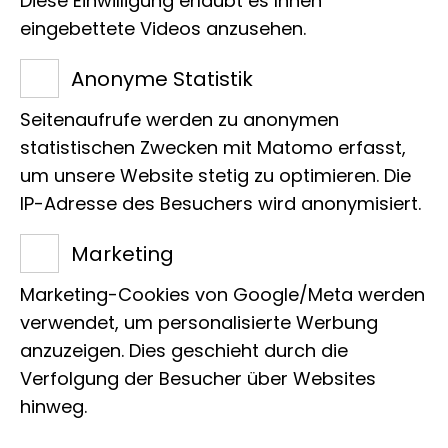
Diese Einwilligung erlaubt es Ihnen
eingebettete Videos anzusehen.
138.000
Anonyme Statistik
davon digitalisiert:
Seitenaufrufe werden zu anonymen
18
statistischen Zwecken mit Matomo erfasst,
um unsere Website stetig zu optimieren. Die
IP-Adresse des Besuchers wird anonymisiert.
Typen:
Marketing
4
Marketing-Cookies von Google/Meta werden
verwendet, um personalisierte Werbung
anzuzeigen. Dies geschieht durch die
Verfolgung der Besucher über Websites
hinweg.
Zum digitalen Katalog