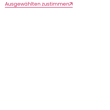
der Sammlung
Ausgewählten zustimmen
Allgemeine Beschreibung
der Sammlung
Die geologisch-paläontologischen
Sammlungen beinhalten über 100.000
Objekte. Einige der Spezialsammlungen
sind von großer regionaler Bedeutung,
wie etwa die Sammlung eiszeitlicher
Geschiebe sowie die 70 Millionen Jahre