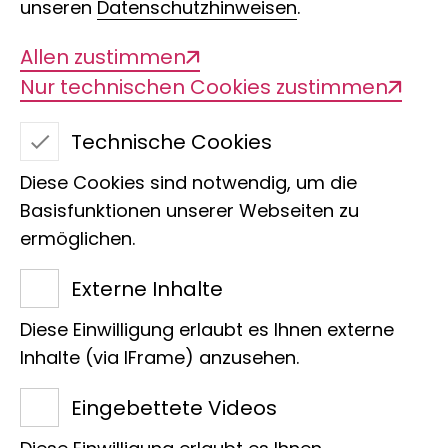
unseren
Datenschutzhinweisen
.
Allen zustimmen
Nur technischen Cookies zustimmen
Geology and
Technische Cookies
Palaeontology
Diese Cookies sind notwendig, um die
Collection HH
Basisfunktionen unserer Webseiten zu
ermöglichen.
Ansprechpartner
Externe Inhalte
Diese Einwilligung erlaubt es Ihnen externe
Inhalte (via IFrame) anzusehen.
Geschätzte Anzahl
Eingebettete Videos
Individuen: