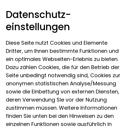
Datenschutz­
Leibniz-Institut zur Analyse des
Zum Inhalt springen
einstellungen
Biodiversitätswandels
Diese Seite nutzt Cookies und Elemente
Dritter, um Ihnen bestimmte Funktionen und
ein optimales Webseiten-Erlebnis zu bieten.
Dazu zählen Cookies, die für den Betrieb der
Seite unbedingt notwendig sind, Cookies zur
anonymen statistischen Analyse/Messung
MEEGene: Museum
sowie die Einbettung von externen Diensten,
deren Verwendung Sie vor der Nutzung
Seminar für
zustimmen müssen. Weitere Informationen
finden Sie unten bei den Hinweisen zu den
Evolutionäre und
einzelnen Funktionen sowie ausführlich in