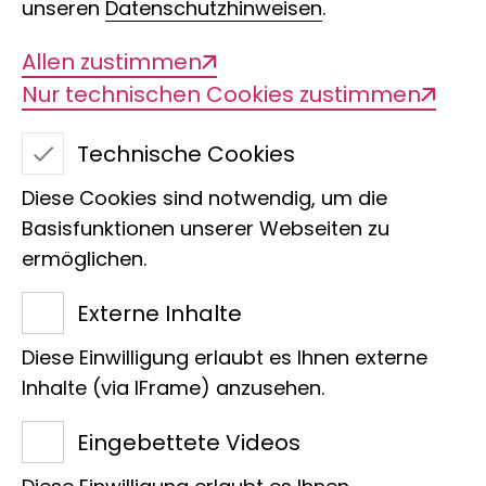
Umwelt-Genomik
unseren
Datenschutzhinweisen
.
Allen zustimmen
Nur technischen Cookies zustimmen
Die Seminarreihe MEEGene bringt
Technische Cookies
Experten aus den Feldern
vergleichende Genomik,
Diese Cookies sind notwendig, um die
Basisfunktionen unserer Webseiten zu
Evolutionsbiologie und Umweltgenomik
ermöglichen.
im LIB zusammen. Vorträge behandeln
empirische, theoretische sowie
Externe Inhalte
technische Entwicklungen.
Diese Einwilligung erlaubt es Ihnen externe
Bis auf weiteres finden alle Vorträge als
Inhalte (via IFrame) anzusehen.
Online Format statt wenn nicht anders
angekündigt.
Eingebettete Videos
Die Vorträge sind frei zugänglich, eine