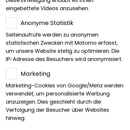
Diese Einwilligung erlaubt es Ihnen
Anmeldung via Email jedoch
eingebettete Videos anzusehen.
erforderlich.
Anonyme Statistik
Für die Teilnahme als Zuhörerende oder
um Vortragende vorzuschlagen,
Seitenaufrufe werden zu anonymen
statistischen Zwecken mit Matomo erfasst,
kontaktieren Sie bitte
um unsere Website stetig zu optimieren. Die
meegene@leibniz-lib.de
IP-Adresse des Besuchers wird anonymisiert.
Übersicht der
Marketing
kommenden Termine:
Marketing-Cookies von Google/Meta werden
verwendet, um personalisierte Werbung
anzuzeigen. Dies geschieht durch die
Verfolgung der Besucher über Websites
hinweg.
Diese Seite teilen