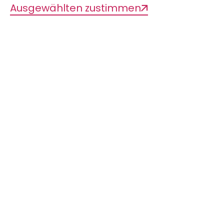
Ausgewählten zustimmen
IMMER AUF DEM
NEUESTEN LIB-STAND
SEIN?
Mit unserem Newsletter kein
Problem. Melden Sie sich hier
an!
Newsletter abonnieren