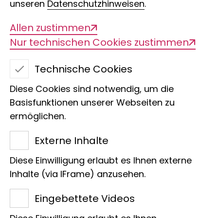
unseren
Datenschutzhinweisen
.
Allen zustimmen
Nur technischen Cookies zustimmen
Technische Cookies
Diese Cookies sind notwendig, um die
Basisfunktionen unserer Webseiten zu
ermöglichen.
Peter Thomas Rühr
Externe Inhalte
Sektion
Diese Einwilligung erlaubt es Ihnen externe
Raiffeisenhaus
Inhalte (via IFrame) anzusehen.
Adenauerallee 127
Eingebettete Videos
53113 Bonn