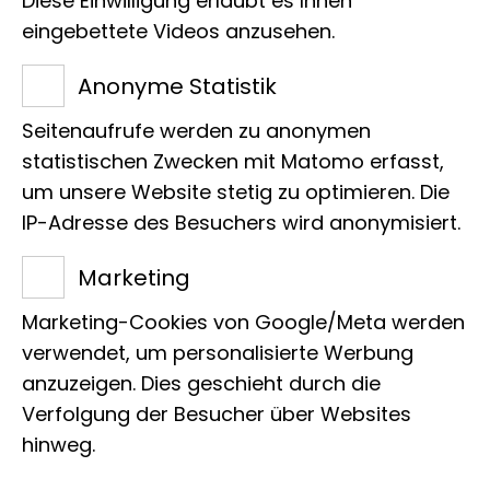
E-Mail:
p.ruehr@leibniz-lib.de
Diese Einwilligung erlaubt es Ihnen
eingebettete Videos anzusehen.
Anonyme Statistik
Seitenaufrufe werden zu anonymen
statistischen Zwecken mit Matomo erfasst,
Projekte
um unsere Website stetig zu optimieren. Die
IP-Adresse des Besuchers wird anonymisiert.
Marketing
Zur Zeit liegen keine Projekte vor
Marketing-Cookies von Google/Meta werden
verwendet, um personalisierte Werbung
anzuzeigen. Dies geschieht durch die
Publikationen
Verfolgung der Besucher über Websites
hinweg.