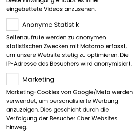
53115 Bonn
Diese Einwilligung erlaubt es Ihnen
eingebettete Videos anzusehen.
Tel.:
+49 228 9122 368
E-Mail:
i.borges@leibniz-lib.de
Anonyme Statistik
Seitenaufrufe werden zu anonymen
statistischen Zwecken mit Matomo erfasst,
um unsere Website stetig zu optimieren. Die
IP-Adresse des Besuchers wird anonymisiert.
Projekte
Marketing
Marketing-Cookies von Google/Meta werden
verwendet, um personalisierte Werbung
Zur Zeit liegen keine Projekte vor
anzuzeigen. Dies geschieht durch die
Verfolgung der Besucher über Websites
hinweg.
Publikationen