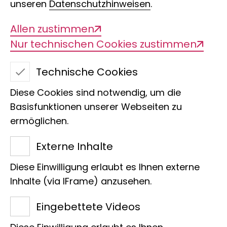
unseren
Datenschutzhinweisen
.
Allen zustimmen
Nur technischen Cookies zustimmen
Technische Cookies
Diese Cookies sind notwendig, um die
Basisfunktionen unserer Webseiten zu
ermöglichen.
Ines Borges
Externe Inhalte
Sektion
Diese Einwilligung erlaubt es Ihnen externe
Doktorandin
Inhalte (via IFrame) anzusehen.
Margarethe Koenig Synapse
Eingebettete Videos
Friedrich-Hirzebruch-Allee 3