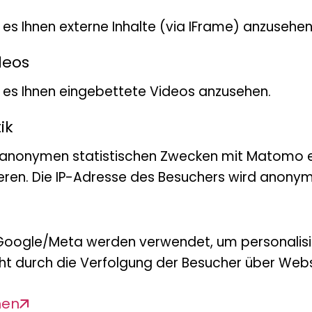
t es Ihnen externe Inhalte (via IFrame) anzusehen
deos
bt es Ihnen eingebettete Videos anzusehen.
ik
 anonymen statistischen Zwecken mit Matomo e
ar, D.S.
eren. Die IP-Adresse des Besuchers wird anonymi
the sea? First record of a lined colour 
Google/Meta werden verwendet, um personalis
urnal of Asian Biodiversity, 1, 14
ht durch die Verfolgung der Besucher über Webs
men