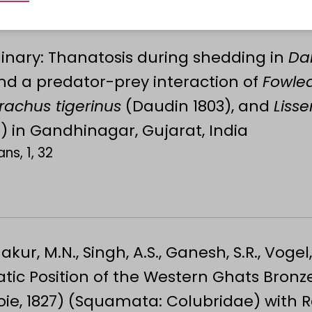
inary: Thanatosis during shedding in
Dab
nd a predator-prey interaction of
Fowlea
rachus tigerinus
(Daudin 1803), and
Liss
) in Gandhinagar, Gujarat, India
ns, 1, 32
hakur, M.N., Singh, A.S., Ganesh, S.R., Vogel,
tic Position of the Western Ghats Bron
ie, 1827) (Squamata: Colubridae) with 