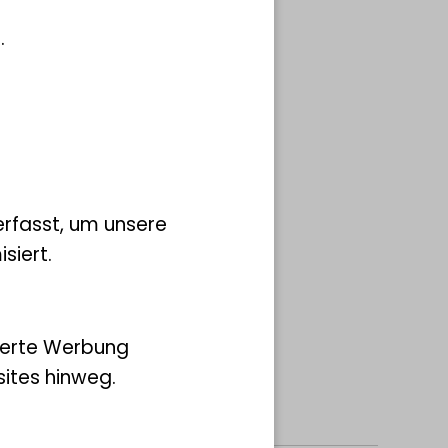
.
rfasst, um unsere
siert.
morph in the sea
ierte Werbung
ites hinweg.