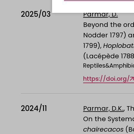
2025/03
Parmar, D.
Beyond the ord
Nodder 1797) a
1799),
Hoplobat
(Lacépède 1788
Reptiles&Amphibia
https://doi.org/
2024/11
Parmar, D.K.
, T
On the Systema
chairecacos
(Bo