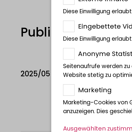
Diese Einwilligung erlaub
Eingebettete Vi
Publikationen
Diese Einwilligung erlau
Anonyme Statist
Seitenaufrufe werden zu
2025/05
Patel, M.H.,
Parm
Website stetig zu optimi
Sparks beneath 
Marketing
snakes
Marketing-Cookies von 
TAPROBANICA The Jo
anzuzeigen. Dies geschie
https://doi.org/
Ausgewählten zustim