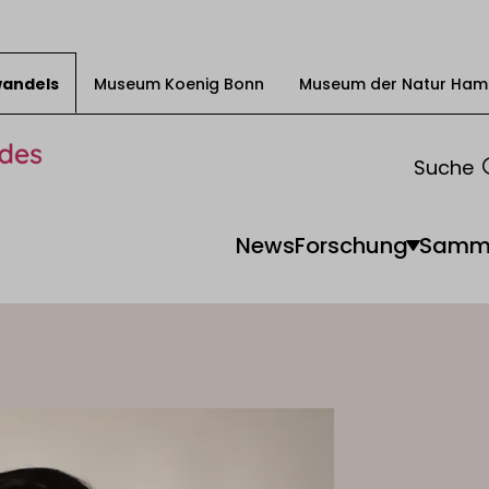
swandels
Museum Koenig Bonn
Museum der Natur Ham
Suche
News
Forschung
Samm