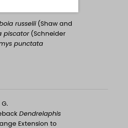
oia russelii
(Shaw and
 piscator
(Schneider
emys punctata
 G.
zeback
Dendrelaphis
Range Extension to