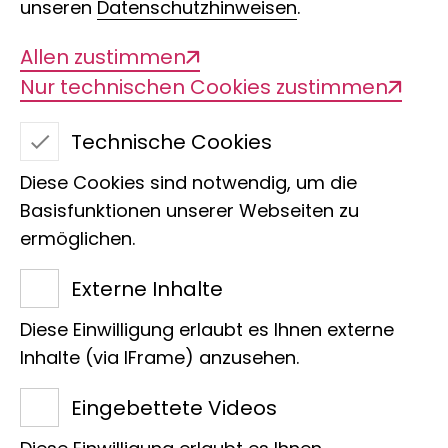
unseren
Datenschutzhinweisen
.
zur Analyse des Biodiversitätswandels,
Museum Koenig Bonn, Deutschland
Allen zustimmen
Nur technischen Cookies zustimmen
2016-2019
Technische Cookies
Junior Group Leader, Zoologisches
Diese Cookies sind notwendig, um die
Institut, Universität Basel, Schweiz
Basisfunktionen unserer Webseiten zu
ermöglichen.
2011-2016
Externe Inhalte
Postdoktorandin, Zoologisches Institut,
Universität Basel, Schweiz
Diese Einwilligung erlaubt es Ihnen externe
Inhalte (via IFrame) anzusehen.
2007-2010
Eingebettete Videos
Promotion am Institute de Genomique