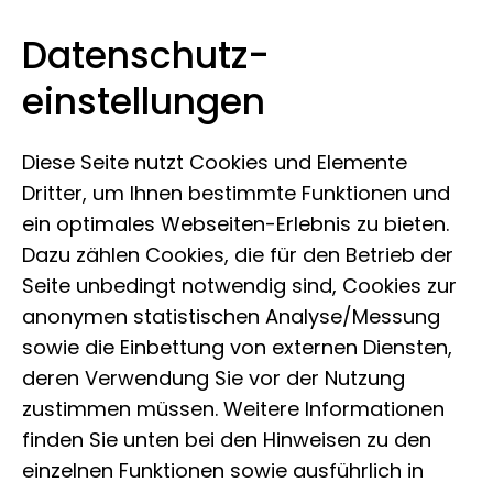
Datenschutz­
Leibniz-Institut zur Analyse des
Zum Inhalt springen
einstellungen
Biodiversitätswandels
Diese Seite nutzt Cookies und Elemente
Dritter, um Ihnen bestimmte Funktionen und
ein optimales Webseiten-Erlebnis zu bieten.
Curriculum Vitae Dr.
Dazu zählen Cookies, die für den Betrieb der
habil. Astrid Böhne
Seite unbedingt notwendig sind, Cookies zur
anonymen statistischen Analyse/Messung
sowie die Einbettung von externen Diensten,
deren Verwendung Sie vor der Nutzung
seit 2019
zustimmen müssen. Weitere Informationen
finden Sie unten bei den Hinweisen zu den
Leitung der Sektion
einzelnen Funktionen sowie ausführlich in
Biodiversitätsgenomik, Leibniz Institute