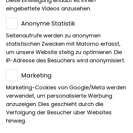
Diese Einwilligung erlaubt es Ihnen
R. 1
eingebettete Videos anzusehen.
Tel.:
+49 40 238317 921
E-Mail:
a.simon@leibniz-lib.de
Anonyme Statistik
Seitenaufrufe werden zu anonymen
statistischen Zwecken mit Matomo erfasst,
um unsere Website stetig zu optimieren. Die
IP-Adresse des Besuchers wird anonymisiert.
Projekte
Marketing
Marketing-Cookies von Google/Meta werden
verwendet, um personalisierte Werbung
Zur Zeit liegen keine Projekte vor
anzuzeigen. Dies geschieht durch die
Verfolgung der Besucher über Websites
hinweg.
Publikationen