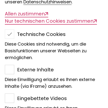
unseren
Datenschutzhinweisen
.
Allen zustimmen
Nur technischen Cookies zustimmen
Technische Cookies
Diese Cookies sind notwendig, um die
Basisfunktionen unserer Webseiten zu
ermöglichen.
Annika Simon
Externe Inhalte
Zentrum
Diese Einwilligung erlaubt es Ihnen externe
Leitung Ausstellung
Inhalte (via IFrame) anzusehen.
Bundesstraße 43
Eingebettete Videos
20146 Hamburg