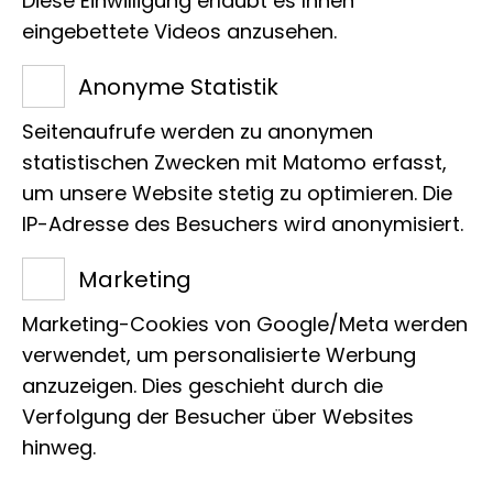
Diese Einwilligung erlaubt es Ihnen
Pressesprecherin
eingebettete Videos anzusehen.
Raiffeisenhaus
Adenauerallee 127
Anonyme Statistik
53113 Bonn
Seitenaufrufe werden zu anonymen
Tel.:
statistischen Zwecken mit Matomo erfasst,
+49 228 9122 215, mobil +49 170 2747 926
um unsere Website stetig zu optimieren. Die
IP-Adresse des Besuchers wird anonymisiert.
E-Mail:
a.hostert@leibniz-lib.de
Marketing
Marketing-Cookies von Google/Meta werden
verwendet, um personalisierte Werbung
anzuzeigen. Dies geschieht durch die
Projekte
Verfolgung der Besucher über Websites
hinweg.