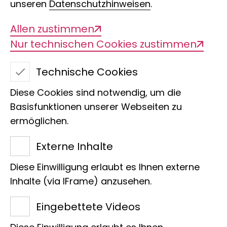
unseren
Datenschutzhinweisen
.
Allen zustimmen
Nur technischen Cookies zustimmen
Technische Cookies
Diese Cookies sind notwendig, um die
Basisfunktionen unserer Webseiten zu
ermöglichen.
Dipl. Biol. Alexandra
Externe Inhalte
Hostert
Diese Einwilligung erlaubt es Ihnen externe
Zentrum
Inhalte (via IFrame) anzusehen.
Leitung Kommunikation, Presse &
Eingebettete Videos
Event, Bonn