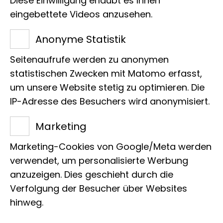
53113 Bonn
Diese Einwilligung erlaubt es Ihnen
eingebettete Videos anzusehen.
Tel.:
+49 228 9122 320
E-Mail:
a.kniel@leibniz-lib.de
Anonyme Statistik
Seitenaufrufe werden zu anonymen
statistischen Zwecken mit Matomo erfasst,
um unsere Website stetig zu optimieren. Die
IP-Adresse des Besuchers wird anonymisiert.
Projekte
Marketing
Marketing-Cookies von Google/Meta werden
verwendet, um personalisierte Werbung
Zur Zeit liegen keine Projekte vor
anzuzeigen. Dies geschieht durch die
Verfolgung der Besucher über Websites
hinweg.
Publikationen