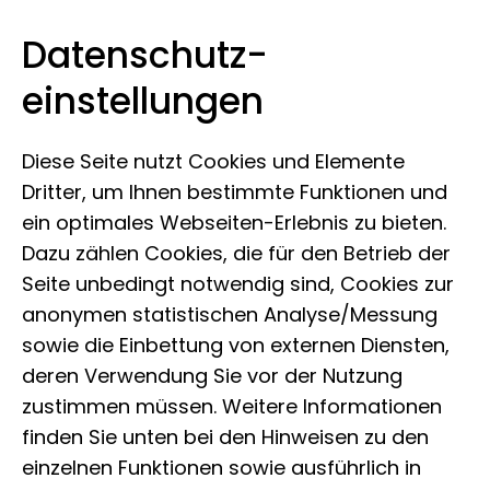
Datenschutz­
Leibniz-Institut zur Analyse des
Zum Inhalt springen
einstellungen
Biodiversitätswandels
Diese Seite nutzt Cookies und Elemente
Dritter, um Ihnen bestimmte Funktionen und
ein optimales Webseiten-Erlebnis zu bieten.
Dazu zählen Cookies, die für den Betrieb der
28.09.2023
Seite unbedingt notwendig sind, Cookies zur
„Nicht das Wetter –
anonymen statistischen Analyse/Messung
sowie die Einbettung von externen Diensten,
wir Menschen
deren Verwendung Sie vor der Nutzung
verursachen das
zustimmen müssen. Weitere Informationen
finden Sie unten bei den Hinweisen zu den
Insektensterben”
einzelnen Funktionen sowie ausführlich in