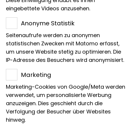
Diese Einwilligung erlaubt es Ihnen
Agrarindustrie generiert das LIB über moderne
eingebettete Videos anzusehen.
Monitoring-Methoden Daten, aus denen die Treiber
der Biodiversitätskrise hervorgehen.
Anonyme Statistik
Forschung
Pressemitteilung
Seitenaufrufe werden zu anonymen
statistischen Zwecken mit Matomo erfasst,
Kann das Wetter wirklich die
um unsere Website stetig zu optimieren. Die
Hauptursache für das Insektensterben
IP-Adresse des Besuchers wird anonymisiert.
sein? Eine aktuelle
STUDIE
im
Marketing
Fachmagazin Nature macht
Marketing-Cookies von Google/Meta werden
(veränderte) Wetterbedingungen für
verwendet, um personalisierte Werbung
den starken Schwund von Insekten
anzuzeigen. Dies geschieht durch die
verantwortlich. Christoph Scherber,
Verfolgung der Besucher über Websites
Stellvertretender Direktor des LIB,
hinweg.
widerspricht und sieht auf Basis seiner