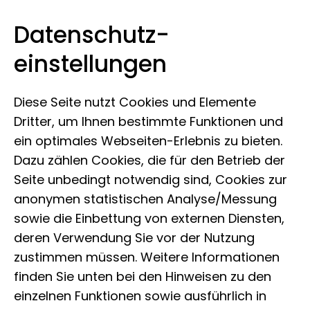
Datenschutz­
Leibniz-Institut zur Analyse des
Zum Inhalt springen
einstellungen
Biodiversitätswandels
Diese Seite nutzt Cookies und Elemente
Dritter, um Ihnen bestimmte Funktionen und
ein optimales Webseiten-Erlebnis zu bieten.
Dazu zählen Cookies, die für den Betrieb der
27.02.2024
Seite unbedingt notwendig sind, Cookies zur
Was die Medizin von
anonymen statistischen Analyse/Messung
sowie die Einbettung von externen Diensten,
Ameisen lernen
deren Verwendung Sie vor der Nutzung
kann…
zustimmen müssen. Weitere Informationen
finden Sie unten bei den Hinweisen zu den
einzelnen Funktionen sowie ausführlich in