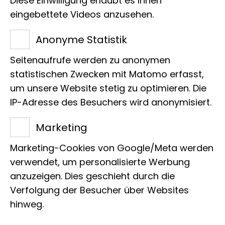
Diese Einwilligung erlaubt es Ihnen
Wenn sich Biologie und Technik
eingebettete Videos anzusehen.
kreuzen, sprechen wir meist von Bionik.
Die Mundwerkzeuge von Ameisen
Anonyme Statistik
könnten zum Beispiel dabei helfen, die
Seitenaufrufe werden zu anonymen
Nadelhalter bei endoskopischen
statistischen Zwecken mit Matomo erfasst,
Eingriffen zu verbessern. Dr. Benjamin
um unsere Website stetig zu optimieren. Die
Wipfler hat mit Kollegen verschiedener
IP-Adresse des Besuchers wird anonymisiert.
Fachrichtungen zu diesem Thema
Marketing
jüngst eine
STUDIE
veröffentlicht
Marketing-Cookies von Google/Meta werden
und in unserem Interview genauer
verwendet, um personalisierte Werbung
erläutert, worum es dabei geht:
anzuzeigen. Dies geschieht durch die
Verfolgung der Besucher über Websites
Was ist das Besondere an den
hinweg.
Mundwerkzeugen der Roten