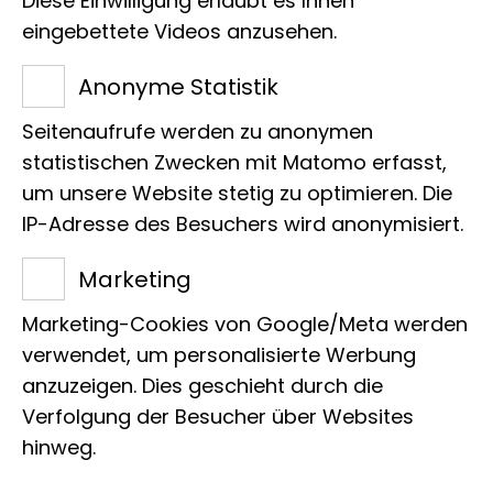
Diese Einwilligung erlaubt es Ihnen
eingebettete Videos anzusehen.
„Um Maßnahmen für den Naturschutz
treffen zu können, braucht es viel mehr
Anonyme Statistik
flächendeckende Kenntnis über die
Seitenaufrufe werden zu anonymen
Artenvielfalt und ihre Wechselwirkungen
statistischen Zwecken mit Matomo erfasst,
mit der Natur.“
um unsere Website stetig zu optimieren. Die
Karsten Stehr hat eine Mission: Er
IP-Adresse des Besuchers wird anonymisiert.
möchte junge Menschen für
Marketing
Artenkenntnis begeistern. So können
sie mithelfen, die Natur zu schützen. In
Marketing-Cookies von Google/Meta werden
der Museumspädagogik des Museum
verwendet, um personalisierte Werbung
anzuzeigen. Dies geschieht durch die
Koenig Bonn bringt sich der Biologe mit
Verfolgung der Besucher über Websites
seinem Wissen über die
hinweg.
Zusammenhänge der Natur und auch