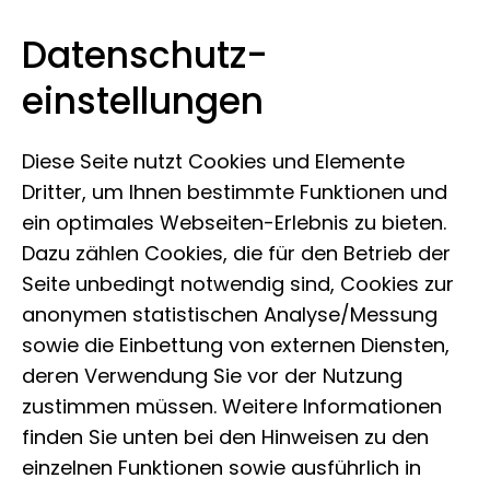
Datenschutz­
Leibniz-Institut zur Analyse des
Zum Inhalt springen
einstellungen
Biodiversitätswandels
Diese Seite nutzt Cookies und Elemente
Dritter, um Ihnen bestimmte Funktionen und
ein optimales Webseiten-Erlebnis zu bieten.
Dazu zählen Cookies, die für den Betrieb der
21.03.2023
Seite unbedingt notwendig sind, Cookies zur
Gesicht des LIB:
anonymen statistischen Analyse/Messung
sowie die Einbettung von externen Diensten,
Karsten Stehr
deren Verwendung Sie vor der Nutzung
zustimmen müssen. Weitere Informationen
finden Sie unten bei den Hinweisen zu den
einzelnen Funktionen sowie ausführlich in