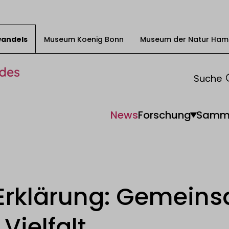
swandels
Museum Koenig Bonn
Museum der Natur Ham
Suche
News
Forschung
Samm
 Erklärung: Gemeins
Vielfalt