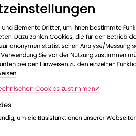
z­einstellungen
BD COP15) in Montreal fordert ein Bündni
s- und Nichtregierungsorganisationen i
s und Elemente Dritter, um Ihnen bestimmte Funk
hten „
FRANKFURTER ERKLÄRUNG
“, da
eten. Dazu zählen Cookies, die für den Betrieb d
Natur zu beenden. Die Organisationen st
 zur anonymen statistischen Analyse/Messung s
r Forderungen an die Bundesregierung un
n Verwendung Sie vor der Nutzung zustimmen mü
n Gelingen des Weltnaturgipfels. Gleichz
unten bei den Hinweisen zu den einzelnen Funktio
schläge, um eine naturverträgliche
weisen
.
 zu machen. Dabei bieten sie ihre Exper
technischen Cookies zustimmen
sten Herausforderung der Menschheit an
diversitätsverlust und Klimawandel.
kies
ndig, um die Basisfunktionen unserer Webseiten
falt des Lebens von den Genen über die A