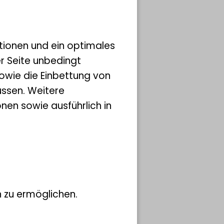
s
n
tionen und ein optimales
s
er Seite unbedingt
ellen
owie die Einbettung von
d die
ssen. Weitere
eitig
nen sowie ausführlich in
tise
 – der
 zu ermöglichen.
rten