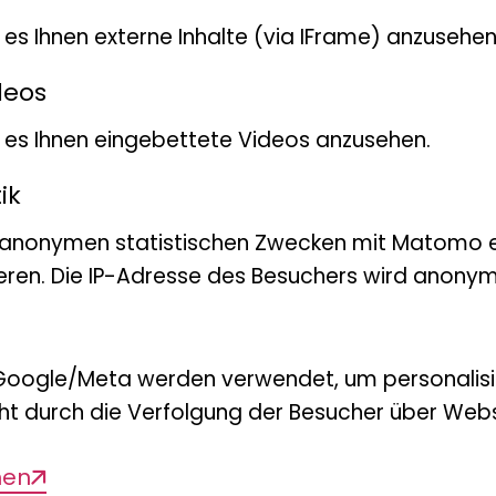
r Lebensräume – versorgt uns Menschen m
t es Ihnen externe Inhalte (via IFrame) anzusehen
emleistungen. Die Natur stellt Nahrung
das Klima, Stoffkreisläufe sowie Erosion u
deos
 und Bildung. Der volkswirtschaftliche
bt es Ihnen eingebettete Videos anzusehen.
nstleistungen“ wird auf eine Größenord
ik
 US-Dollar pro Jahr geschätzt. Das aktuel
 anonymen statistischen Zwecken mit Matomo e
 diese Leistungen der Natur unbezahlt 
eren. Die IP-Adresse des Besuchers wird anonymi
ge von Übernutzung und Vernichtung de
und somit unserer wichtigsten
Google/Meta werden verwendet, um personalis
nschaftlich deutlich besser erforscht als 
ht durch die Verfolgung der Besucher über Webs
erlusts. Hier gibt es dringenden
f. Jörg Rocholl, Präsident der internatio
men