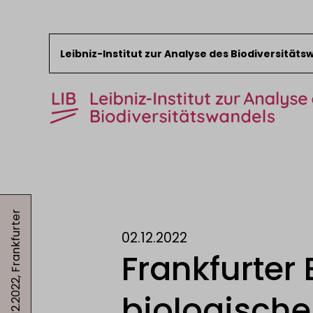
Leibniz-Institut zur Analyse des Biodiversität
Zum Inhalt springen
Start
News
02.12.2022, Frankfurter
Forschung
02.12.2022
Sammlungen
Frankfurter
Veranstaltungen
Über das LIB
biologische 