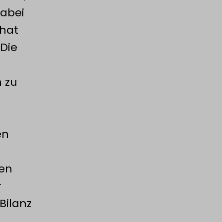
dabei
 hat
 Die
h zu
en
hen
r
Bilanz