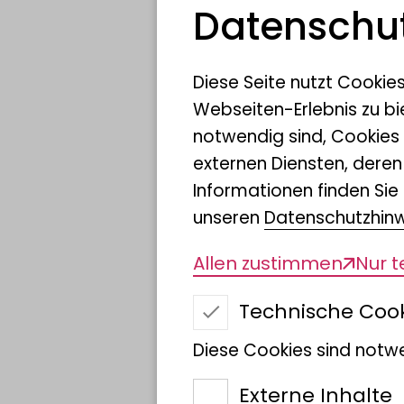
Datenschut
biologischen Vielfalt (C
deutscher Wissenschaft
Diese Seite nutzt Cookie
seiner heute veröffentlic
Webseiten-Erlebnis zu bi
Wirtschaften gegen die 
notwendig sind, Cookies
in ihrem Positionspapie
externen Diensten, dere
Europäische Union für ei
Informationen finden Sie 
machen sie konkrete Vor
unseren
Datenschutzhin
Wirtschaft zum Standard
Allen zustimmen
Nur 
zur Lösung der dringend
„Zwillingskrise“ aus Bio
Technische Coo
Diese Cookies sind notwe
Biodiversität – die Viel
Externe Inhalte