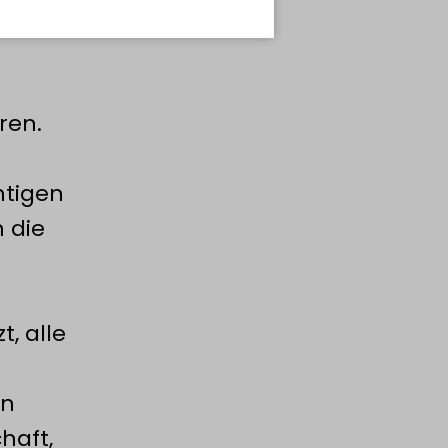
ren.
htigen
 die
, alle
en
haft,