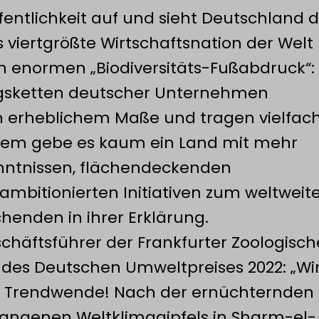
Öffentlichkeit auf und sieht Deutschland 
Als viertgrößte Wirtschaftsnation der Welt
n enormen „Biodiversitäts-Fußabdruck“:
gsketten deutscher Unternehmen
in erheblichem Maße und tragen vielfac
Zudem gebe es kaum ein Land mit mehr
enntnissen, flächendeckenden
ambitionierten Initiativen zum weltweit
chenden in ihrer Erklärung.
schäftsführer der Frankfurter Zoologisc
 des Deutschen Umweltpreises 2022: „Wi
 Trendwende! Nach der ernüchternden 
angenen Weltklimagipfels in Sharm-el-