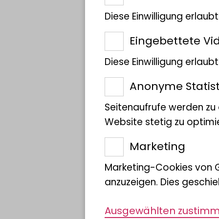
bis hin zur Vielfalt de
Diese Einwilligung erlaub
lebenswichtigen Ökosyst
Rohstoffe, sie reguliert 
Eingebettete Vi
bietet Raum für Erholung
Diese Einwilligung erlau
Gesamtwert dieser „Die
Anonyme Statist
von 170 bis 190 Billionen
Seitenaufrufe werden zu
Wirtschaftsmodell nimmt
Website stetig zu optimi
Anspruch – mit der Fol
natürlichen Ressourcen 
Marketing
Lebensgrundlage.
Marketing-Cookies von 
„Die Klimakrise ist wisse
anzuzeigen. Dies geschie
Krise des Biodiversitätsv
Nachholbedarf“, sagt Pro
Ausgewählten zustim