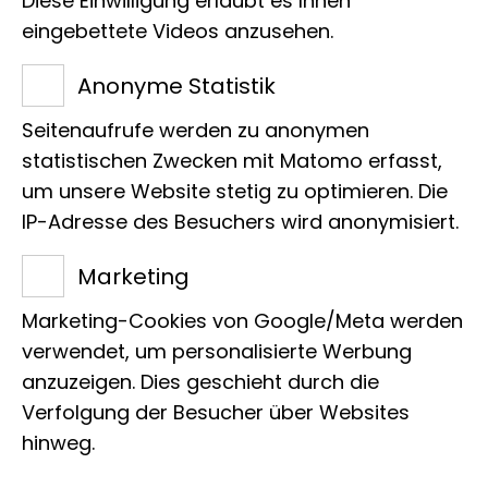
Titel des Projekts
Diese Einwilligung erlaubt es Ihnen
eingebettete Videos anzusehen.
The Animal Biobanking for Conservation
Specialist Group (ABCSG)
Anonyme Statistik
Seitenaufrufe werden zu anonymen
Leitung
statistischen Zwecken mit Matomo erfasst,
Dr. Jonas Astrin
um unsere Website stetig zu optimieren. Die
IP-Adresse des Besuchers wird anonymisiert.
Org. Einordnung
Marketing
Biobank
Marketing-Cookies von Google/Meta werden
verwendet, um personalisierte Werbung
zur Sektion
anzuzeigen. Dies geschieht durch die
Verfolgung der Besucher über Websites
hinweg.