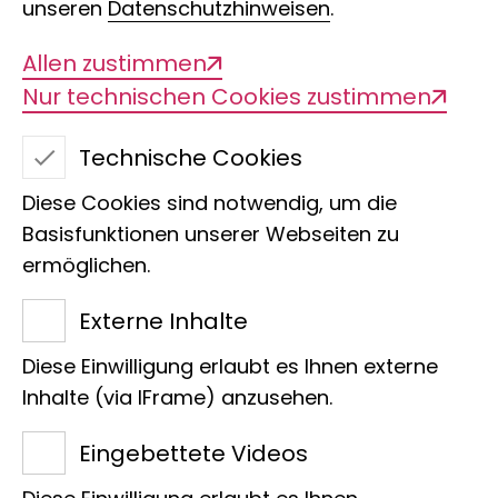
unseren
Datenschutzhinweisen
.
Allen zustimmen
Nur technischen Cookies zustimmen
Technische Cookies
Diese Cookies sind notwendig, um die
Basisfunktionen unserer Webseiten zu
ermöglichen.
Andreas Pfeifer
Externe Inhalte
Leitung Personaladministration
Diese Einwilligung erlaubt es Ihnen externe
Raiffeisenhaus
Inhalte (via IFrame) anzusehen.
Adenauerallee 127
Eingebettete Videos
53113 Bonn