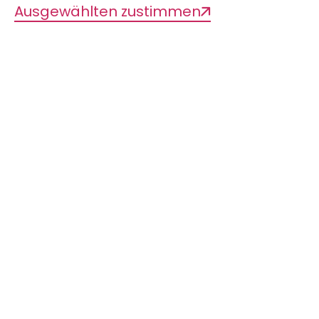
Ausgewählten zustimmen
Zum digitalen Katalog
der Sammlung
Das LIB beherbergt mit der
größten Fischsammlung
Deutschlands eine
Sammlung von Weltrang
In der Sammlung sind über 8.000
Fischarten in über 1.300 Typenserien
(davon 42 Prozent Primärtypen) aus