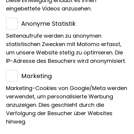
Diese Einwilligung erlaubt es Ihnen
eingebettete Videos anzusehen.
Geschätzte Anzahl
Individuen:
Anonyme Statistik
300.000
Seitenaufrufe werden zu anonymen
statistischen Zwecken mit Matomo erfasst,
um unsere Website stetig zu optimieren. Die
davon digitalisiert:
IP-Adresse des Besuchers wird anonymisiert.
269.510
Marketing
Marketing-Cookies von Google/Meta werden
Typen:
verwendet, um personalisierte Werbung
1.555
anzuzeigen. Dies geschieht durch die
Verfolgung der Besucher über Websites
hinweg.