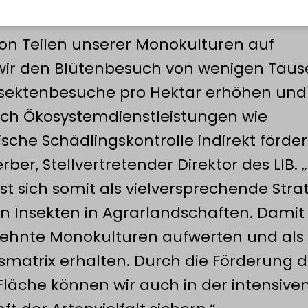
 waren als Hülsenfrüchte oder Getreide.
on Teilen unserer Monokulturen auf
wir den Blütenbesuch von wenigen Tau
n Insektenbesuche pro Hektar erhöhen und
uf breiter Fläche kann auch in der intens
uch Ökosystemdienstleistungen wie
che Schädlingskontrolle indirekt förder
rber, Stellvertretender Direktor des LIB. 
t sich somit als vielversprechende Stra
 Insekten in Agrarlandschaften. Damit
dehnte Monokulturen aufwerten und als
matrix erhalten. Durch die Förderung d
r Fläche können wir auch in der intensive