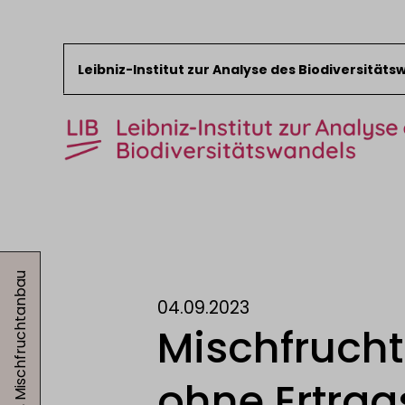
Leibniz-Institut zur Analyse des Biodiversität
Zum Inhalt springen
Start
News
04.09.2023, Mischfruchtanbau
Forschung
04.09.2023
Sammlungen
Mischfrucht
Veranstaltungen
Über das LIB
ohne Ertrag