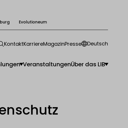
burg
Evolutioneum
Deutsch
Kontakt
Karriere
Magazin
Presse
lungen
Veranstaltungen
Über das LIB
tenschutz