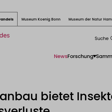
swandels
Museum Koenig Bonn
Museum der Natur Ham
Suche
News
Forschung
Samm
anbau bietet Insek
sverluste