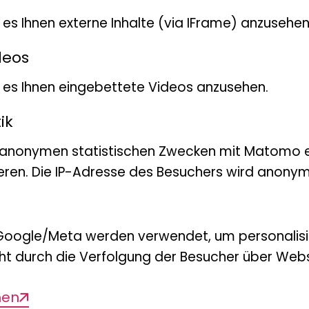
ie haben Forschende des LIB, der Univer
t es Ihnen externe Inhalte (via IFrame) anzusehen
tät Bonn untersucht, wie sich die Divers
deos
lanzen sowie der Einsatz von
ls in unterschiedlichen Kombinationen
bt es Ihnen eingebettete Videos anzusehen.
ren – auf die Biodiversität von Arthrop
ik
rde der Aufwuchs von Unkräutern und 
 anonymen statistischen Zwecken mit Matomo e
zen gemessen.
eren. Die IP-Adresse des Besuchers wird anonymi
dass eine höhere Nutzpflanzen-Diversitä
positiven Effekt auf die Menge und Vielf
 unabhängig von der Landnutzungsintens
Google/Meta werden verwendet, um personalis
ren mit Ackerbohne, Saat-Lein oder
ht durch die Verfolgung der Besucher über Webs
 besonders hohe Arthropoden-Biodiver
men
, dass üppig blühende Pflanzen für