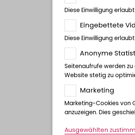
In der betreffenden Stud
Diese Einwilligung erlaub
Münster und der Universi
Eingebettete Vi
und die Arten der Nutzpf
Agrochemikalien – jewei
Diese Einwilligung erlau
mit verschiedenen Fakto
Anonyme Statist
auswirken. Außerdem wu
Seitenaufrufe werden zu
Biomasse der Nutzpflan
Website stetig zu optimi
Die Ergebnisse zeigten, 
Marketing
Mischfruchtanbau einen 
der Arthropoden hatte,
Marketing-Cookies von 
Insbesondere Mischkultu
anzuzeigen. Dies geschie
Sommerraps wiesen eine
Ausgewählten zustim
auf. So zeigte sich auch