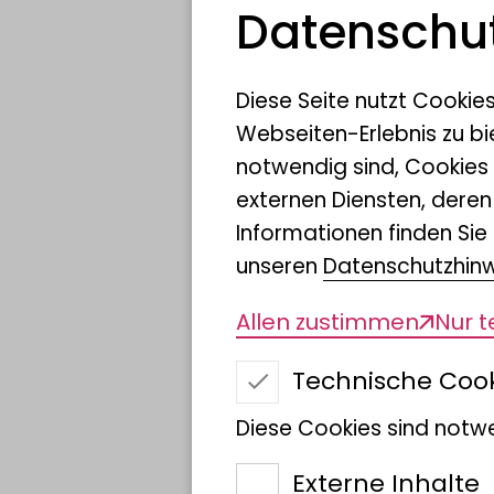
Mischfruchtanbau die Vi
Datenschut
Gliederfüßlern in der La
beeinträchtigten. Die S
Diese Seite nutzt Cookie
Solutions and Evidence v
Webseiten-Erlebnis zu bi
notwendig sind, Cookies
externen Diensten, dere
Gliederfüßler (Arthropo
Informationen finden Sie 
wichtige Rolle. Bislang 
unseren
Datenschutzhin
sich Gliederfüßler in e
Allen zustimmen
Nur 
und auf den Einsatz von
Versuche im Ackerbau h
Technische Coo
Pflanzen-Biodiversität 
Diese Cookies sind notwe
auswirkt, zu denen Inse
Spinnentiere zählen.
Externe Inhalte