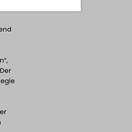
send
iven Landwirtschaft die Zukunft
n“,
„Der
tegie
er
n