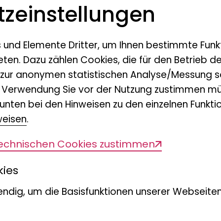
elfalt von Insekten und anderen
z­einstellungen
ndwirtschaft fördert, ohne die Erträge zu
tudie wurde jetzt im Fachmagazin Ecolog
s und Elemente Dritter, um Ihnen bestimmte Funk
eröffentlicht.
eten. Dazu zählen Cookies, die für den Betrieb d
 zur anonymen statistischen Analyse/Messung s
n Verwendung Sie vor der Nutzung zustimmen mü
den) spielen in Ökosystemen eine beson
unten bei den Hinweisen zu den einzelnen Funktio
fehlte es an strategischen Experimenten, 
weisen
.
inem diversen Nutzpflanzen-Umfeld entwi
technischen Cookies zustimmen
 Chemikalien in der Landwirtschaft reag
aben nun gezeigt, dass sich eine höher
kies
positiv auf die artenreiste Organismengr
ndig, um die Basisfunktionen unserer Webseiten
kten, Tausendfüßer sowie Krebs- und