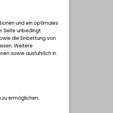
ical
tionen und ein optimales
er Seite unbedingt
owie die Einbettung von
ssen. Weitere
ders
nen sowie ausführlich in
wie
ckeln
ieren.
e
uppe
 zu ermöglichen.