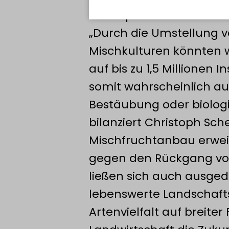
Arthropoden attraktiver
„Durch die Umstellung v
Mischkulturen könnten 
auf bis zu 1,5 Millione
Die Förderung der Artenvielfalt a
somit wahrscheinlich a
der Artenvielfalt sichern.
Bestäubung oder biologis
bilanziert Christoph Sche
Mischfruchtanbau erweis
gegen den Rückgang von
ließen sich auch ausge
lebenswerte Landschafts
Artenvielfalt auf breite