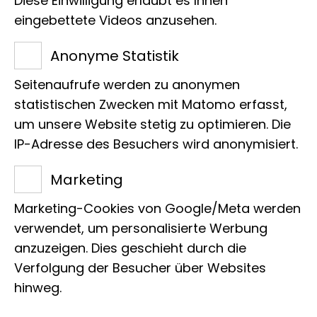
Diese Einwilligung erlaubt es Ihnen
eingebettete Videos anzusehen.
Titel des Projekts
Anonyme Statistik
Evolutionsgeschichte, Biogeographie
und Systematik der Landschnecken in
Seitenaufrufe werden zu anonymen
statistischen Zwecken mit Matomo erfasst,
Südostasien
um unsere Website stetig zu optimieren. Die
IP-Adresse des Besuchers wird anonymisiert.
Leitung
Marketing
Prof. Dr. Bernhard Hausdorf
Marketing-Cookies von Google/Meta werden
Org. Einordnung
verwendet, um personalisierte Werbung
anzuzeigen. Dies geschieht durch die
Malakologie, Landschnecken
Verfolgung der Besucher über Websites
hinweg.