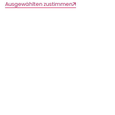
Ausgewählten zustimmen
Beschreibung
Südostasien ist ein Schnittpunkt
verschiedener biogeografischer
Regionen und weist eine große Vielfalt
an Landschnecken auf. Die Region hat
eine komplizierte geologische
Geschichte durchlaufen, wobei die
Kollision zwischen Indien und Eurasien