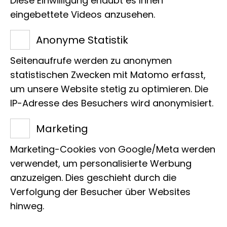
Diese Einwilligung erlaubt es Ihnen
Biogeographie und Systematik der
eingebettete Videos anzusehen.
Landschnecken der Kaukasusregion
Anonyme Statistik
Leitung
Seitenaufrufe werden zu anonymen
statistischen Zwecken mit Matomo erfasst,
Prof. Dr. Bernhard Hausdorf
um unsere Website stetig zu optimieren. Die
IP-Adresse des Besuchers wird anonymisiert.
Org. Einordnung
Marketing
Malakologie, Landschnecken
Marketing-Cookies von Google/Meta werden
verwendet, um personalisierte Werbung
anzuzeigen. Dies geschieht durch die
Verfolgung der Besucher über Websites
hinweg.