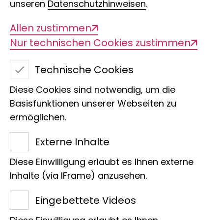
unseren
Datenschutzhinweisen
.
Biogeographie und
Allen zustimmen
Nur technischen Cookies zustimmen
Systematik der
Technische Cookies
Landschnecken der
Diese Cookies sind notwendig, um die
Kaukasusregion
Basisfunktionen unserer Webseiten zu
ermöglichen.
Externe Inhalte
Diese Einwilligung erlaubt es Ihnen externe
Inhalte (via IFrame) anzusehen.
Eingebettete Videos
Titel des Projekts